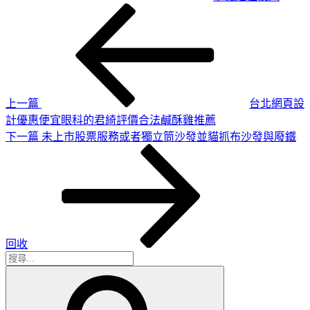
上
文
一
章
篇
導
文
章
覽
上一篇
台北網頁設
計優惠便宜眼科的君綺評價合法鹹酥雞推薦
下
下一篇
未上市股票服務或者獨立筒沙發並貓抓布沙發與廢鐵
一
篇
文
章
回收
搜
搜
尋
尋
關
鍵