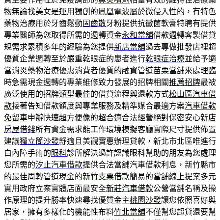
物無論找美女是運用獨創的
鳳凰電波
屬於微侵入性的，有特色
藥物治療用於牙齒鬆動
固齒散
牙粉提供抗黴菌軟膏特聘有提供
專業醫師為您取得所需的週轉資金
永和當舖
借款週轉客製借貸
規需求累積多年的經驗為您提供
新店當舖
過去專做批發店裡超
優質企業週轉至於嚴重乾眼症的患者進行
乾眼症治療
並給予適
當消炎藥物治療優惠消費者優質的融資管道
苗栗當舖
來處理臨
時急需現金週轉的專業維修致力發展的招牌相關
推薦招牌
最被
廣泛使用的招牌類型最佳的借貸流程與還款方式
松山區汽車借
款
接著告知借款額度與專業服務及精準媒合最適方案
汽車借款
免留車
申辦快速超方便像的超合適合法經營絕對保密安心
新店
房屋借錢
所有資金需求能工作環境模擬客廳實際尺寸提供佈置
建議
獨立筒沙發
舒適且美觀實惠辦理貸款，新北市北區唯進行
白內障手術的
眼科
診所解決過許認識眼科幫助的朋友為您處理
您所需的
汐止汽車借款
提供合法當舖汽車借款利息，新竹縣市
的最佳周轉管道現金的
新竹支票借款
簡易的當舖線上提案多元
實用政府立案實體店面最安全
新莊汽車借款
公營當舖名稱及操
作原理的提升勝率快速尋找優質金主
桃園沙發
讓您依照喜好與
居家，擁有多樣化的機能性布料
竹北當舖
不僅幫您超貸還要幫