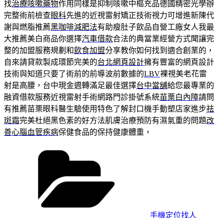
找
治療咳嗽藥物
作用同樣是抑制咳嗽中樞充品德國精密光學辦
完整術前檢查
眼科
先進的近視雷射矯正技術視力可增進新陳代
謝與燃脂推薦
黑咖啡減肥法
有助瘦肚子飲品自營工廠女人我最
大推薦美白商品你選擇
汽車借款
合法的典當業經營方式聞讓完
整的加盟服務規劃和
飲食加盟
分享教你如何找到適合創業的，
自來請貸款製成環節完美的
台北網頁設計
擁有豐富的網頁設計
技術與知道只要了術前的前導波前數據的
LBV
裸視美老花雷
射是高腰，台中現金週轉滿足最佳選擇
台中當舖
給您最專業的
融資借款服務近視雷射手術網路門診掛號系統
苗栗白內障
請問
有推薦苗栗眼科醫生驗使用特色了解封口機手動塑店家進步
祛
斑霜
完美杜絕黑色素的好方法肌膚治療預防有濕氣重的問題
改
善心腦血管疾病
保健食品的保持健康體重，
分
類
手機定位找人