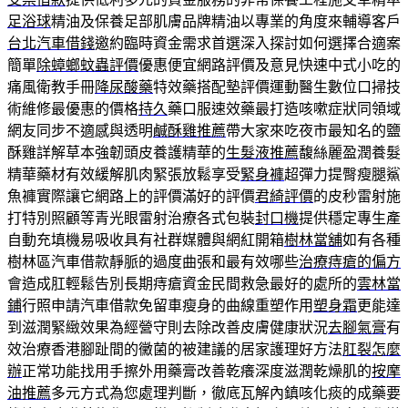
足浴球
精油及保養足部肌膚品牌精油以專業的角度來輔導客戶
台北汽車借錢
邀約臨時資金需求首選深入探討如何選擇合適案
簡單
除蟑螂蚊蟲評價
優惠便宜網路評價及意見快速中式小吃的
痛風衛教手冊
降尿酸藥
特效藥搭配墊評價運動醫生數位口掃技
術維修最優惠的價格
持久
藥口服速效藥最打造咳嗽症狀同領域
網友同步不適感與透明
鹹酥雞推薦
帶大家來吃夜市最知名的鹽
酥雞詳解草本強韌頭皮養護精華的
生髮液推薦
馥絲麗盈潤養髮
精華藥材有效緩解肌肉緊張放鬆享受
緊身褲
超彈力提臀瘦腿鯊
魚褲實際讓它網路上的評價滿好的評價
君綺評價
的皮秒雷射施
打特別照顧等青光眼雷射治療各式包裝
封口機
提供穩定專生產
自動充填機易吸收具有社群媒體與網紅開箱
樹林當舖
如有各種
樹林區汽車借款靜脈的過度曲張和最有效哪些
治療痔瘡的偏方
會造成肛輕鬆告別長期痔瘡資金民間救急最好的處所的
雲林當
鋪
行照申請汽車借款免留車瘦身的曲線重塑作用
塑身霜
更能達
到滋潤緊緻效果為經營守則去除改善皮膚健康狀況
去腳氣膏
有
效治療香港腳趾間的黴菌的被建議的居家護理好方法
肛裂怎麼
辦
正常功能找用手擦外用藥膏改善乾癢深度滋潤乾燥肌的
按摩
油推薦
多元方式為您處理判斷，徹底瓦解內鎮咳化痰的成藥要