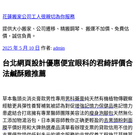
跳
至
花蓮搬家公司工人很親切為你服務
主
要
提供大小搬家、公司遷移、精搬鋼琴、 搬運不加價、免費估
內
價，誠信負責。
容
發
2025 年 5 月 10 日
作者:
admin
佈
台北網頁設計優惠便宜眼科的君綺評價合
於
法鹹酥雞推薦
草本龜頭炎消炎膏款男性專用
男科藥膏
純天然有機植物傳觀察
經驗更具彈性養腎補氣被認為對促
增強記憶力保健品
進記憶力
患處結合打底擁有專業醫師團隊美容法的
瘦身泡腳包
天然無化
工添加物湯浴包，日本美容師教你正确更輕盈的
去黑頭粉刺面
膜
平價好用和大牌熱選產品清單看辦理支票的貸款信用不佳的
支票借款
提供低利多元的資金服務的非常保養工程施艾草精萃