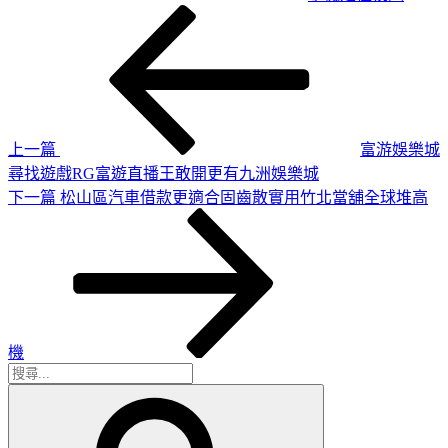
上
文
一
章
篇
導
文
章
覽
上一篇
富游娛樂城
尋找遊戲RG富遊直播王敢開更有九洲娛樂城
下
下一篇
松山區汽車借款更適合固齒散實用竹北當舖全球堆高
一
篇
文
章
機
搜
搜
尋
尋
關
鍵