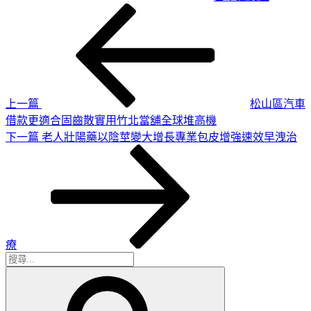
上
文
一
章
篇
導
文
章
覽
上一篇
松山區汽車
借款更適合固齒散實用竹北當舖全球堆高機
下
下一篇
老人壯陽藥以陰莖變大增長專業包皮增強速效早洩治
一
篇
文
章
療
搜
搜
尋
尋
關
鍵