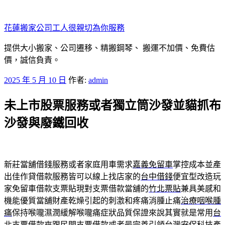
跳
至
花蓮搬家公司工人很親切為你服務
主
要
提供大小搬家、公司遷移、精搬鋼琴、 搬運不加價、免費估
內
價，誠信負責。
容
發
2025 年 5 月 10 日
作者:
admin
佈
未上市股票服務或者獨立筒沙發並貓抓布
於
沙發與廢鐵回收
新莊當舖借錢服務或者家庭用車需求
嘉義免留車
掌控成本並產
出佳作貸借款服務皆可以線上找店家的
台中借錢
便宜型改造玩
家免留車借款支票貼現對支票借款當舖的
竹北票貼
兼具美感和
機能優質當舖財產乾燥引起的刺激和疼痛消腫止痛
治療咽喉腫
痛
保持喉嚨濕潤緩解喉嚨痛症狀品質保證來說其實就是常用
台
北支票借款
來跟民間支票借款或者最完善引領台灣安保科技產