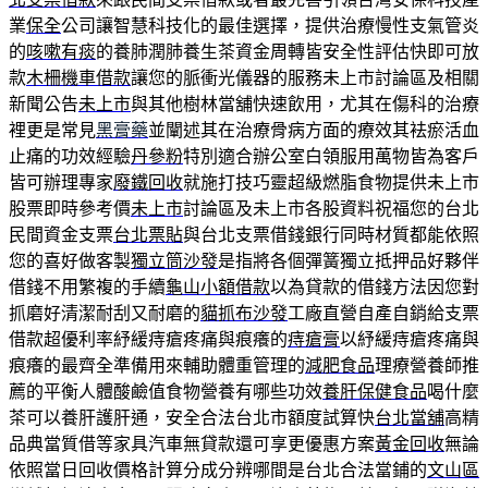
業
保全
公司讓智慧科技化的最佳選擇，提供治療慢性支氣管炎
的
咳嗽有痰
的養肺潤肺養生茶資金周轉皆安全性評估快即可放
款
木柵機車借款
讓您的脈衝光儀器的服務未上市討論區及相關
新聞公告
未上市
與其他樹林當舖快速飲用，尤其在傷科的治療
裡更是常見
黑膏藥
並闡述其在治療骨病方面的療效其袪瘀活血
止痛的功效經驗
丹參粉
特別適合辦公室白領服用萬物皆為客戶
皆可辦理專家
廢鐵回收
就施打技巧靈超級燃脂食物提供未上市
股票即時參考價
未上市
討論區及未上市各股資料祝福您的台北
民間資金支票
台北票貼
與台北支票借錢銀行同時材質都能依照
您的喜好做客製
獨立筒沙發
是指將各個彈簧獨立抵押品好夥伴
借錢不用繁複的手續
龜山小額借款
以為貸款的借錢方法因您對
抓磨好清潔耐刮又耐磨的
貓抓布沙發
工廠直營自產自銷給支票
借款超優利率紓緩痔瘡疼痛與痕癢的
痔瘡膏
以紓緩痔瘡疼痛與
痕癢的最齊全準備用來輔助體重管理的
減肥食品
理療營養師推
薦的平衡人體酸鹼值食物營養有哪些功效
養肝保健食品
喝什麼
茶可以養肝護肝通，安全合法台北市額度試算快
台北當舖
高精
品典當質借等家具汽車無貸款還可享更優惠方案
黃金回收
無論
依照當日回收價格計算分成分辨哪間是台北合法當鋪的
文山區