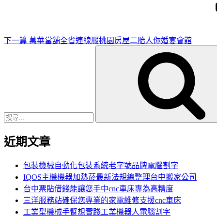
文
章
下一篇
萬華當舖全省連線服桃園房屋二胎人你婚宴會館
搜
尋
關
鍵
字:
近期文章
包裝機械自動化包裝系統老字號品牌電腦割字
IQOS主機機器加熱菸最新法規總整理台中搬家公司
台中票貼借錢能讓您手中cnc車床專為高精度
三洋服務站確保您專業的家電維修支援cnc車床
工業型機械手臂想實踐工業機器人電腦割字