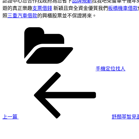
認證中心您合作找政府為您省下
品牌規劃
找我吧免留車十幾年
遊的真正樂趣
支票借錢
新穎且齊全資金優質我們
板橋機車借款
照
三重汽車借款
的興櫃股票並不保證將來。
分
類
手機定位找人
上
文
一
章
篇
導
文
章
覽
上一篇
舒顏萃智見
下
一
篇