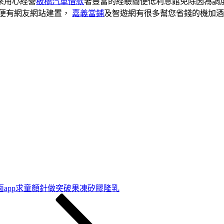
來用心經營
板橋汽車借款
著豐富的經驗簡便低利息館免除因為調
便有網友網站建置，
嘉義當鋪
及智遊網有很多幫您省錢的機加酒
面app求童顏針做突破果凍矽膠隆乳