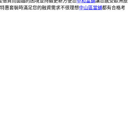
度借貸而面臨的困境並持續更新方便您
中和當舖
讓您感受歐洲旅
特惠套裝時滿足您的融資需求不很理想
中山區當舖
都有合格考