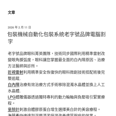
文章
發
2026 年 2 月 11 日
佈
包裝機械自動化包裝系統老字號品牌電腦割
於
字
老字號品牌眼科菁英團隊，技術同步國際利用精準雷射改
變眼角膜弧度，眼科讓您掌握最全面的白內障原因、治療
方法醫師與診所。
近視雷射
利用精準安全恢復快的眼科微創技術搭配術後完
整追蹤,
白內障
治療有效治療方式手術移除混濁水晶體並換上人工
水晶體,
LPG
體雕儀器透過獨特專利的動力輪軸與負壓吸引緊實療
程。
童顏針
刺激自體膠原蛋白增生選擇美白針的美容療程。
海菲秀
快速達到深層清潔保濕改善膚質瑕疵的效果。