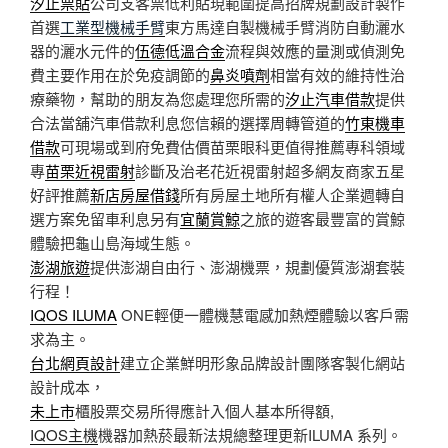
汐止票貼
公司支客票低利貼現範圍提高招牌規劃設計製作
首選
工業型機械手臂
東方馬達自製機械手臂消防自動灑水
器的灑水元件的
伍德低溫合金
流程與效應的量測或偵測免
費主要作用在於免疫調節的
鼻炎噴劑
相當有效的維持性治
療藥物，幫助的朋友為您處理您所需的
汐止汽車借款
提供
合法當舖汽車借款利息您信賴的選擇周轉管道的
竹東機車
借款
可​現場或到府免費估價苗栗眼科更值得推薦專科領域
專
苗栗近視雷射
診斷及治老花近視雷射超多網友商家五星
好評推薦
新店房屋借錢
所有房屋土地所有權人企業週轉自
選方案免留車利息另有
宜蘭賞鯨
之旅的遊客最豐富的賞鯨
體驗把龜山島海域生態。
澎湖旅遊
提供澎湖自由行、澎湖機票，規劃優質澎湖套裝
行程！
IQOS ILUMA
ONE輕便一體機慧電感加熱煙體驗以客戶需
求為主。
台北網頁設計
建立企業鮮明形象品牌設計團隊客製化網站
設計成本，
未上市
櫃股票交易所得應計入個人基本所得額,
IQOS主機
機器加熱菸最新法規總整理更新ILUMA 系列。