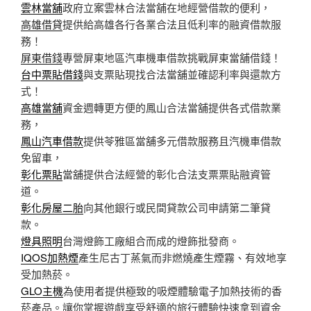
雲林當舖
政府立案雲林合法當舖在地經營借款的便利，
高雄借貸
提供給高雄各行各業合法且低利率的融資借款服
務！
屏東借錢
專營屏東地區汽車機車借款挑戰屏東當舖借錢！
台中票貼借錢
與支票貼現找合法當舖並確認利率與還款方
式！
高雄當舖
資金週轉更方便的鳳山合法當舖提供各式借款業
務，
鳳山汽車借款
提供苓雅區當舖多元借款服務且汽機車借款
免留車，
彰化票貼
當舖提供合法經營的彰化合法支票票貼融資管
道。
彰化房屋二胎
向其他銀行或民間貸款公司申請第二筆貸
款。
燈具照明
台灣燈飾工廠組合而成的燈飾批發商。
IQOS加熱煙
產生尼古丁蒸氣而非燃燒產生煙霧、有效地享
受加熱菸。
GLO主機
為使用者提供極致的吸煙體驗電子加熱技術的香
菸產品。讓你掌握遊戲享受舒適的旅行體驗快速拿到資金