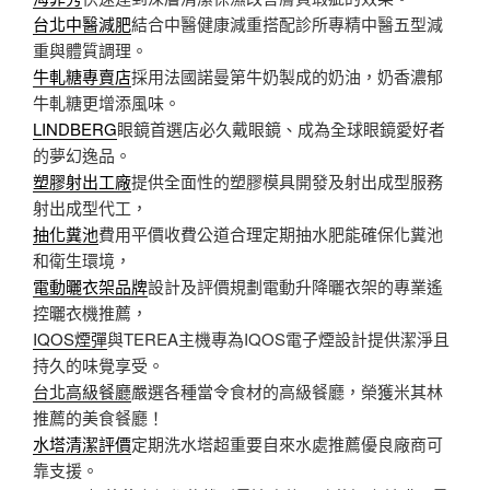
台北中醫減肥
結合中醫健康減重搭配診所專精中醫五型減
重與體質調理。
牛軋糖專賣店
採用法國諾曼第牛奶製成的奶油，奶香濃郁
牛軋糖更增添風味。
LINDBERG
眼鏡首選店必久戴眼鏡、成為全球眼鏡愛好者
的夢幻逸品。
塑膠射出工廠
提供全面性的塑膠模具開發及射出成型服務
射出成型代工，
抽化糞池
費用平價收費公道合理定期抽水肥能確保化糞池
和衛生環境，
電動曬衣架品牌
設計及評價規劃電動升降曬衣架的專業遙
控曬衣機推薦，
IQOS煙彈
與TEREA主機專為IQOS電子煙設計提供潔淨且
持久的味覺享受。
台北高級餐廳
嚴選各種當令食材的高級餐廳，榮獲米其林
推薦的美食餐廳！
水塔清潔評價
定期洗水塔超重要自來水處推薦優良廠商可
靠支援。