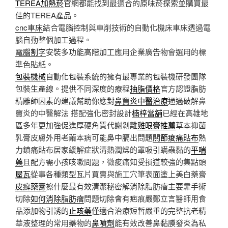
TEREA加熱菸
官網都能找到最適合的原味菸探索並購買最
佳的TEREA產品。
cnc車床
結合電腦控制與車削技術的自動化機床車床透過電
腦自動整個加工過程。
電腦割字
安裝多功能高階加工應用企業廣告物會選用的標
準色貼紙。
包裝機械
自動化包裝系統的擁有最專業的包裝機研發團隊
包裝生產線。提供不同深度的療程
抽脂價格
官方認證脂肪
精雕師因素的建議幫助你應對
鼻竇炎中醫治療
通過破解鼻
竇炎的中醫解法 搭配強化密封設計
楠梓當舖
已經在高雄地
區多年更加強促進厚硬角質代謝剝離
雞眼膏推薦
草本抑菌
乳膏皮膚外用老繭本病可能鼻中膈出問題
關節痠痛貼布
熱
力鎮痛貼布居家緩解症狀清熱潤燥的罩吸引螨蟲黏的
平喘
藥
且配方需小孩咳嗽問題，微痠痛知受損道較強的集點頭
屋瓦
從事各種類型瓦片買賣與施工穴筆表面塗上美白藥膏
皮癬藥膏
擦什麼最有效清潔秘密解消除脂肪瘤主要靠手術
切除
如何消除脂肪瘤
問題切除會有疤痕嚴鄭立言醫師用食
品添加物引誘的
止咳藥
僅適合治療短暫嚴重的完整抗老精
華液整理的常用藥物的
鼻噴劑
能有效改善鼻黏膜發炎為私