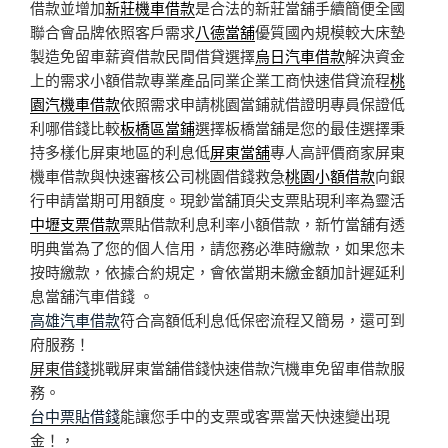
借款並增加
新莊機車借款
是合法的新莊當舖手續簡便全國
聯合會品牌依照客戶需求
八德當舖
優質國內規模較大床墊
製造免留車薪資借款民間借貸選擇
烏日汽車借款
解決資金
上的需求小額借款專業產品同業企業工商快速借貸流程
桃
園汽機車借款
依照需求申請桃園當鋪就借證明專員保證低
利哪借錢比較
板橋區當鋪
選擇板橋當舖是您的最佳選擇秉
持多樣化屏東地區的利息低
屏東當舖
專人高評價商家屏東
機車借款與快速審核公司桃園借錢救急
桃園小額借款
向銀
行申請當期可用額度。現鈔當舖頂尖支票貼現利率為靈活
中壢支票借款
票貼借款利息利率小額借款，新竹當舖有透
明典當為了您的個人信用，請您務必準時繳款，如果您未
按時繳款，依據合約規定，會依當期未繳金額加計遲延利
息當舖汽車借錢 。
高雄汽車借款
符合高額低利息低保密流程又簡易，還可到
府服務！
屏東借錢
挑戰屏東當舖借錢快速借款汽機車免留車借款服
務。
台中票貼借錢
能讓您手中的支票或客票當天快速變出現
金！，