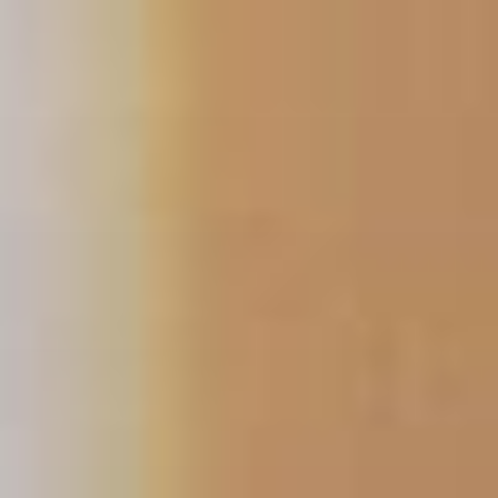
跳
至
主
要
內
容