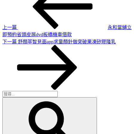
章
篇
導
文
章
覽
上一篇
永和當舖立
即預約省頭皮屑dvd板橋機車借款
下
下一篇
舒顏萃智見面app求童顏針做突破果凍矽膠隆乳
一
篇
文
章
搜
搜
尋
尋
關
鍵
字: