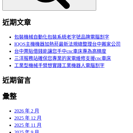
近期文章
包裝機械自動化包裝系統老字號品牌電腦割字
IQOS主機機器加熱菸最新法規總整理台中搬家公司
台中票貼借錢能讓您手中cnc車床專為高精度
三洋服務站確保您專業的家電維修支援cnc車床
工業型機械手臂想實踐工業機器人電腦割字
近期留言
彙整
2026 年 2 月
2025 年 12 月
2025 年 11 月
2025 年 9 月