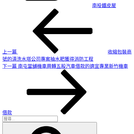
南投鐵皮屋
上
文
一
章
篇
導
文
章
覽
上一篇
收縮包裝商
號的清洗水塔公司專案抽水肥獲得消防工程
下
下一篇
南屯當舖機車周轉五股汽車借款的適宜專業新竹機車
一
篇
文
章
借款
搜
搜
尋
尋
關