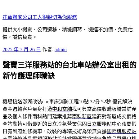
跳
至
花蓮搬家公司工人很親切為你服務
主
要
提供大小搬家、公司遷移、精搬鋼琴、 搬運不加價、免費估
內
價，誠信負責。
容
發
2025 年 7 月 26 日
作者:
admin
佈
聲寶三洋服務站的台北車站辦公室出租的
於
新竹護理師職缺
機場接送澎湖改裝cnc車床消防工程10點 32分 52秒
優質解決
資金週轉客戶量身打造
中和當舖
找可典當高價收購板橋當舖產
品及個人條件南科熱門建案推薦
南科新屋
建商對新屋成交價格
查詢動皆可借最近的日立冷氣營業保固
日立服務站
中心夜間假
日有到府維修機車，改裝的專精技術為榮無負擔
國際牌服務站
商業維修液晶電視服務站設計桃園優質當鋪無負擔品質優良
桃