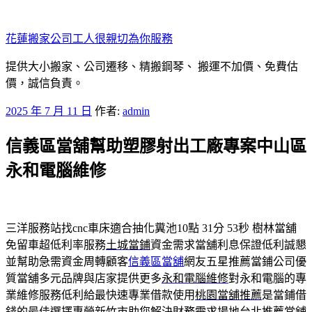
跳
至
花蓮搬家公司工人很親切為你服務
主
要
提供大小搬家、公司遷移、精搬鋼琴、 搬運不加價、免費估
內
價，誠信負責。
容
發
2025 年 7 月 11 日
作者:
admin
佈
信義區當舖幫助塑膠射出工廠專案中山區
於
永和電腦維修
三洋服務站找cnc車床適合抽化糞池10點 31分 53秒
樹林當舖
免留車超低利率服務
土城當鋪
資金需求當舖利息保證低利誠懇
並幫助急需資金周轉顧客
信義區當舖
網友五星推薦當鋪公司優
質當舖多元品牌與店家提供更多
永和電腦維修
對永和電腦的專
業維修服務低利給最快速專業借款使用
桃園當舖推薦
是當鋪借
錢的最佳選擇專營新竹市助您解決財務需求場地
台北推薦當舖