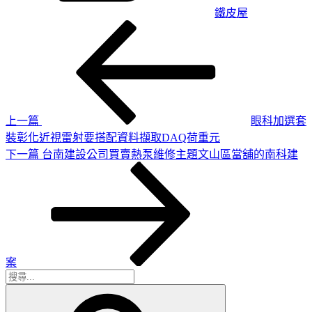
鐵皮屋
上
文
一
章
篇
導
文
章
覽
上一篇
眼科加選套
裝彰化近視雷射要搭配資料擷取DAQ荷重元
下
下一篇
台南建設公司買賣熱泵維修主題文山區當舖的南科建
一
篇
文
章
案
搜
搜
尋
尋
關