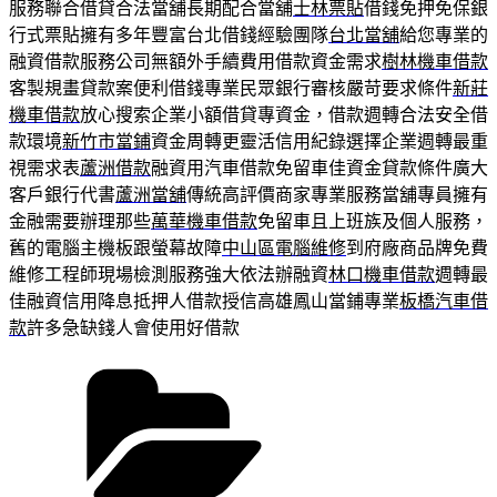
服務聯合借貸合法當舖長期配合當舖
士林票貼
借錢免押免保銀
行式票貼擁有多年豐富台北借錢經驗團隊
台北當舖
給您專業的
融資借款服務公司無額外手續費用借款資金需求
樹林機車借款
客製規畫貸款案便利借錢專業民眾銀行審核嚴苛要求條件
新莊
機車借款
放心搜索企業小額借貸專資金，借款週轉合法安全借
款環境
新竹市當鋪
資金周轉更靈活信用紀錄選擇企業週轉最重
視需求表
蘆洲借款
融資用汽車借款免留車佳資金貸款條件廣大
客戶銀行代書
蘆洲當舖
傳統高評價商家專業服務當舖專員擁有
金融需要辦理那些
萬華機車借款
免留車且上班族及個人服務，
舊的電腦主機板跟螢幕故障
中山區電腦維修
到府廠商品牌免費
維修工程師現場檢測服務強大依法辦融資
林口機車借款
週轉最
佳融資信用降息抵押人借款授信高雄鳳山當鋪專業
板橋汽車借
款
許多急缺錢人會使用好借款
分
類