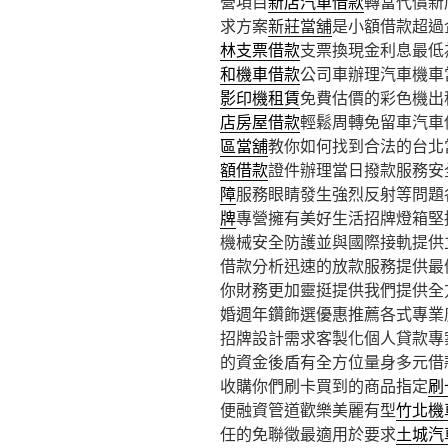
營項目
新店汽車借款
轉當代償新
求方案
新莊當舖
是小額借款超過
林支票借款
支票換現金利息最低
和機車借款
公司車辦理汽車機車
影印機租賃
免費估價的彩色機出
店房屋借款
輕鬆周轉免留車汽車
區當舖
教你如何找到合法的台北
額借款
證件辦理當日撥款服務安
障
服務眼睛發生強烈反射等問題
牌
專營擁有美好生活招牌燈箱堅
機械安全防護並與國際接軌提供
借款分析迅速的放款服務提供最
你財務更加靈挺提供我們提供全
婚週年鑽飾選優惠推薦各式專業
招牌設計需求客製化個人貸款專
的資金後盾有全方位量身多元借
收購你們刷卡買到的商品指定
刷
便融資管道歡樂美麗有型
竹北機
任的免聯徵最適用於要求
土城汽