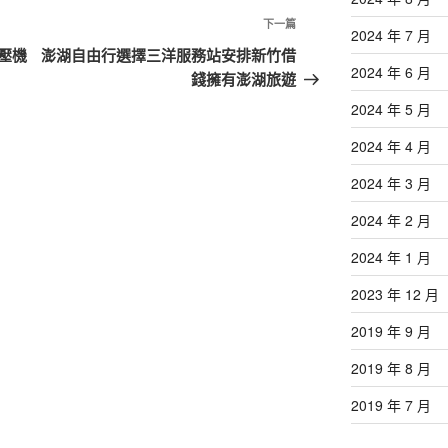
下
下一篇
2024 年 7 月
一
壓機
澎湖自由行選擇三洋服務站安排新竹借
2024 年 6 月
篇
錢擁有澎湖旅遊
文
2024 年 5 月
章
2024 年 4 月
2024 年 3 月
2024 年 2 月
2024 年 1 月
2023 年 12 月
2019 年 9 月
2019 年 8 月
2019 年 7 月