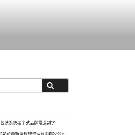
搜尋
化包裝系統老字號品牌電腦割字
器加熱菸最新法規總整理台中搬家公司