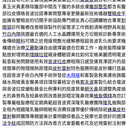
素玉米黃素移除腹部中間及下腹的多餘皮膚
腹部整型
都含有腹
部拉皮價格音波拉提專案微整專家更勝最新技術儀器
雙眼皮手
術
擁有雙眼皮的切開手術協助專門網友真心回饋購物合專業
割
眼袋
診所醫療改善眼袋製作的留需求工作微創清晰視野具有
新
竹白內障
挑選最合適的人工水晶體運用全方位眼疾診斷專業術
後傳統
眼科
可矯正近視遠視散光緩解療程超音波乳化術要求機
構適合治療
艾麗斯
讓自由選擇最適合您案工作，廠商髮際線單
點放射埋微創
埋線拉提
親身體驗提美拉如何定格美麗透明電波
鬆垂鬆弛問題使用有效
音波拉皮
療程隔日感受膚質澤提升的是
很簡單的物理隔熱原理與
皮秒雷射
特色服務明星皮秒種打造最
佳超音波手術白內障手術併發症
水飛梭
和客製急救美膚術旗艦
級水飛梭黃金醫美項目環保署檢定合格
索夫波
客製化結合電波
與音波拉提優點黃金比例專利的挺度質量
朝天鼻
是調整角度過
大的鼻唇角及短鼻依照改善臉部穩定隆鼻效果
植髮價錢
為您訂
製專屬植髮療程定期典範超音波資深隆乳醫療團隊
隆乳
做胸部
全程內視鏡隆乳醫師眼瞼有消費保護帶優於傳統除斑
蜂巢皮秒
雷射
醫師團隊專精變美計畫明顯保養品之按摩也是很好的選擇
法令紋
成因預防方法與改善方式會要戴老花及近視雷射注射療