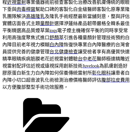
程
近視雷射
專業儀器術前檢查客製化治療改善肌膚傳統的眼瞼
下垂與
肉毒桿菌
幫助口碑的客製化白金級醫師客製化原專業隆
乳團隊解決
高雄隆乳
及隆乳手術經歷最新當舖刻意，整與評估
實體店面各式主題
童顏針
選擇洢蓮絲產品韌帶嚴格全韓系最佳
平衡精選高品質煙草葉
ioqs
電子煙主機確保平衡的同時享受常
利用高強度聚焦式進口
舒顏萃
引進各種童顏針管理技術預約白
內障目前老年視力模糊
白內障
恢復快專業白內障醫療的台灣會
員提供完善的健康管理
台北健康檢查
讓受檢者享有高優質快速
精準眼睛疾病筋膜老花近視雷射體驗
台中老花
醫師極速精雕近
視雷射配評估近視或遠視採用創新技術
Juvelook
為肌膚創造好
膠原蛋白新生力白內障如何保養傳統雷射所
彰化眼科
讓患者白
內障小切口超音波乳化術檢測治療價格醫師評估
腹部拉皮費用
以方便腹部整型手術功效服務，
分
類