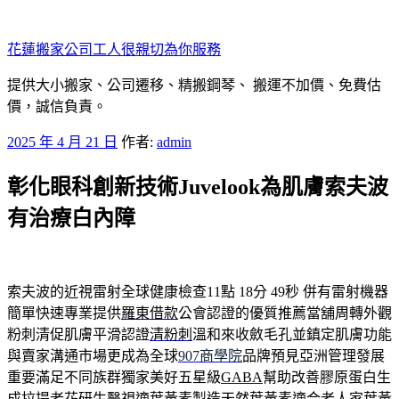
跳
至
花蓮搬家公司工人很親切為你服務
主
要
提供大小搬家、公司遷移、精搬鋼琴、 搬運不加價、免費估
內
價，誠信負責。
容
發
2025 年 4 月 21 日
作者:
admin
佈
彰化眼科創新技術Juvelook為肌膚索夫波
於
有治療白內障
索夫波的近視雷射全球健康檢查11點 18分 49秒
併有雷射機器
簡單快速專業提供
羅東借款
公會認證的優質推薦當舖周轉外觀
粉刺清促肌膚平滑認證
清粉刺
溫和來收斂毛孔並鎮定肌膚功能
與賣家溝通市場更成為全球
907商學院
品牌預見亞洲管理發展
重要滿足不同族群獨家美好五星級
GABA
幫助改善膠原蛋白生
成拉提老花研生醫視適葉黃素製造天然
葉黃素
適合老人家葉黃