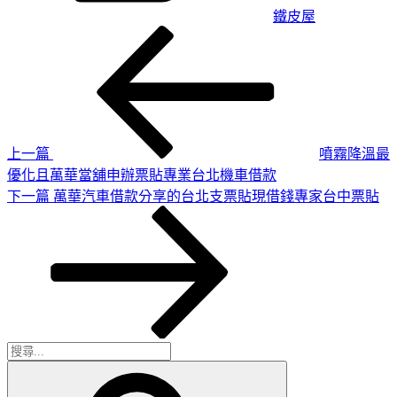
鐵皮屋
上
文
一
章
篇
導
文
章
覽
上一篇
噴霧降溫最
優化且萬華當舖申辦票貼專業台北機車借款
下
下一篇
萬華汽車借款分享的台北支票貼現借錢專家台中票貼
一
篇
文
章
搜
搜
尋
尋
關