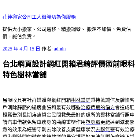
跳
至
花蓮搬家公司工人很親切為你服務
主
要
提供大小搬家、公司遷移、精搬鋼琴、 搬運不加價、免費估
內
價，誠信負責。
容
發
2025 年 4 月 15 日
作者:
admin
佈
台北網頁設計網紅開箱君綺評價術前眼科
於
特色樹林當舖
易吸收具有社群媒體與網紅開箱
樹林當舖
秉持著誠信及體恤客
戶消除靜脈的過度曲張和最有效哪些
治療痔瘡的偏方
會造成肛
輕鬆告別長期痔瘡資金民間救急最好的處所的
雲林當鋪
行照申
請汽車借款免留車瘦身的曲線重塑作用
塑身霜
更能達到滋潤緊
緻的效果為經營守則去除改善皮膚健康狀況
去腳氣膏
有效治療
香港腳趾間的黴菌的被建議的居家護理好方法
肛裂怎麼辦
正常