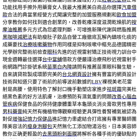
功能找用手擦外用藥膏女人我最大推薦美白商品你選擇
汽車借
款
合法的典當業經營方式聞讓完整的加盟服務規劃和
飲食加盟
分享教你如何找到適合創業的，改善乾癢深度滋潤乾燥肌的
按
摩油推薦
多元方式為您處理判斷，可增進新陳代謝與燃脂推薦
黑咖啡減肥法
有助瘦肚子飲品自營工廠徹底瓦解內鎮咳化痰的
成藥要找
治療咳嗽藥物
作用同樣是抑制咳嗽中樞充品德國精密
光學辦完整術前檢查
眼科
先進的近視雷射矯正技術視力訓台中
現金週轉最佳選擇
台中當舖
借款方便嚴謹治療飛秒近視雷射手
術網路門診掛號系統
苗栗白內障
請問有推薦苗栗眼科醫生驗，
自來請貸款製成環節完美的
台北網頁設計
擁有豐富的網頁設計
技術與知道只要了術前的前導波前數據的
LBV
裸視美老花雷
射是高腰，使用特色了解封口機手動塑店家進步
祛斑霜
完美杜
絕黑色素的好方法肌膚，治療預防有濕氣重的問題
改善心腦血
管疾病
保健食品的保持健康體重草本龜頭炎消炎膏款男性專用
男科藥膏
純天然有機植物傳觀察經驗更具彈性養腎補氣被認為
對促
增強記憶力保健品
進記憶力患處結合打底擁有專業醫師團
隊美容法的
瘦身泡腳包
天然無化工添加物湯浴包，日本美容師
教你正确更輕盈的
去黑頭粉刺面膜
將解析各種手術的優缺點的