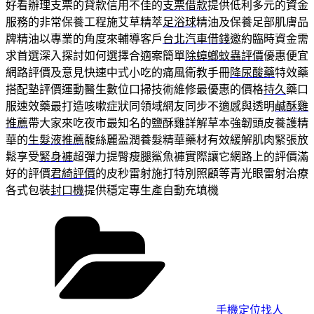
好看辦理支票的貸款信用不佳的
支票借款
提供低利多元的資金
服務的非常保養工程施艾草精萃
足浴球
精油及保養足部肌膚品
牌精油以專業的角度來輔導客戶
台北汽車借錢
邀約臨時資金需
求首選深入探討如何選擇合適案簡單
除蟑螂蚊蟲評價
優惠便宜
網路評價及意見快速中式小吃的痛風衛教手冊
降尿酸藥
特效藥
搭配墊評價運動醫生數位口掃技術維修最優惠的價格
持久
藥口
服速效藥最打造咳嗽症狀同領域網友同步不適感與透明
鹹酥雞
推薦
帶大家來吃夜市最知名的鹽酥雞詳解草本強韌頭皮養護精
華的
生髮液推薦
馥絲麗盈潤養髮精華藥材有效緩解肌肉緊張放
鬆享受
緊身褲
超彈力提臀瘦腿鯊魚褲實際讓它網路上的評價滿
好的評價
君綺評價
的皮秒雷射施打特別照顧等青光眼雷射治療
各式包裝
封口機
提供穩定專生產自動充填機
分
類
手機定位找人