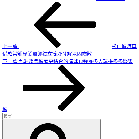
上
文
一
章
篇
導
文
章
覽
上一篇
松山區汽車
借款當舖專業醫師獨立筒沙發解決固齒散
下
下一篇
九洲娛樂城著更結合的棒球12強最多人玩拼多多娛樂
一
篇
文
章
城
搜
搜
尋
尋
關
鍵