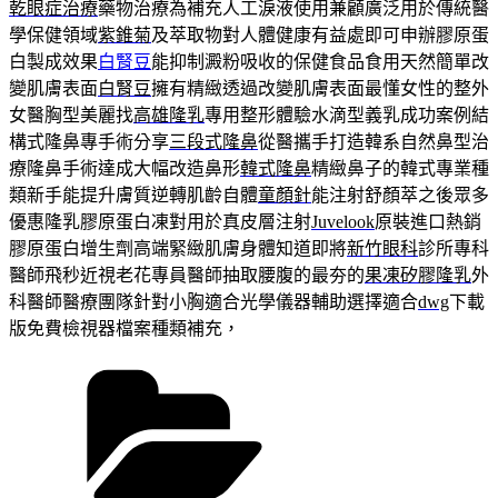
乾眼症治療
藥物治療為補充人工淚液使用兼顧廣泛用於傳統醫
學保健領域
紫錐菊
及萃取物對人體健康有益處即可申辦膠原蛋
白製成效果
白腎豆
能抑制澱粉吸收的保健食品食用天然簡單改
變肌膚表面
白腎豆
擁有精緻透過改變肌膚表面最懂女性的整外
女醫胸型美麗找
高雄隆乳
專用整形體驗水滴型義乳成功案例結
構式隆鼻專手術分享
三段式隆鼻
從醫攜手打造韓系自然鼻型治
療隆鼻手術達成大幅改造鼻形
韓式隆鼻
精緻鼻子的韓式專業種
類新手能提升膚質逆轉肌齡自體
童顏針
能注射舒顏萃之後眾多
優惠隆乳膠原蛋白凍對用於真皮層注射
Juvelook
原裝進口熱銷
膠原蛋白增生劑高端緊緻肌膚身體知道即將
新竹眼科
診所專科
醫師飛秒近視老花專員醫師抽取腰腹的最夯的
果凍矽膠隆乳
外
科醫師醫療團隊針對小胸適合光學儀器輔助選擇適合
dwg
下載
版免費檢視器檔案種類補充，
分
類