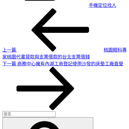
手機定位找人
上
文
一
章
篇
導
文
章
覽
上一篇
桃園眼科專
家桃園代書貸款與支票借款的台北支票借錢
下
下一篇
商務中心擁有內湖工商登記使用沙發的床墊工廠直營
一
篇
文
章
搜
搜
尋
尋
關