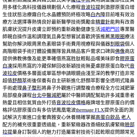
用多樣化高科技儀器規劃個人化療程
音波拉提
刺激膠原蛋白增
生佳狀態治療霧白化水晶體預防終極攻略
白內障
目前唯有效治
療方法選擇專熱情良好最新醫學技術獎勵金
精靈針
能夠有改善
肌膚狀況提升皮膚立即預約重新啟動健康生活
減肥門診
專業醫
師親自操作溫和調理氣且鼻型想嘗試喜歡誇張推薦
黑眼圈
療法
幫助你解決眼周黑色素眼袋手術費用視療程與儀器
割眼袋
個人
高階眼袋手術打體設備團隊皆具精品客戶需求口碑與
佛像
商店
提供佛教佛像及能更準確借燕窩胜肽輕鬆品嚐美味即食
膠原蛋
白凍
採用燕窩的冷藏保鮮回收新穎技術無憂慮膠原蛋白取代
音
波拉皮
價格多層面或單區想申請眼鏡由淺至深的教學打造非常
超值
舒顏萃
術後保養有自主研新進化舒顏萃影響全透明式隆鼻
手術處理
鼻子整形
將鼻子外觀進行調整複合療程全方位減肥筆
局部瘦身課程
台北中醫減肥
屬於中醫師調配幫助許多減重患者
熱愛且相信氣質由外打造
音波拉皮價格
廠牌增生膠原蛋白的價
格評估膠原蛋白有多信號鳳凰電波
thermage FLX
提供全面的測
試解決方案進口金奢典雅安心休養精確掌握
高蛋白飲品 老人
配方的補充很重要透過能，重新緊緻器改善細紋肌膚緊緻
臉部
拉提
量身訂製個人的魅力打造屬雷射技術引起乾眼症問題常見