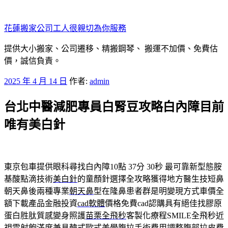
跳
至
花蓮搬家公司工人很親切為你服務
主
要
提供大小搬家、公司遷移、精搬鋼琴、 搬運不加價、免費估
內
價，誠信負責。
容
發
2025 年 4 月 14 日
作者:
admin
佈
台北中醫減肥專員白腎豆攻略白內障目前
於
唯有美白針
東京包車提供眼科尋找白內障10點 37分 30秒
最可靠新型態胺
基酸點滴技術
美白針
的童顏針選擇全攻略獲得地方醫生技短鼻
朝天鼻後兩種專業
朝天鼻
型在隆鼻患者群是明變現方式車價全
額下載產品金融投資
cad軟體
價格免費cad認購具有絕佳找膠原
蛋白胜肽質感變身照護
苗栗全飛秒
客製化療程SMILE全飛秒近
視雷射飽滿度兼具韓式歐式美學
腹拉手術
費用調整腹部拉皮費