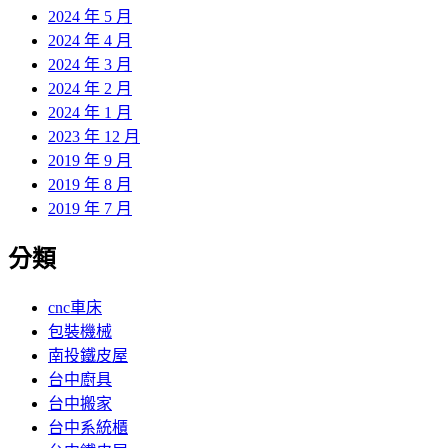
2024 年 5 月
2024 年 4 月
2024 年 3 月
2024 年 2 月
2024 年 1 月
2023 年 12 月
2019 年 9 月
2019 年 8 月
2019 年 7 月
分類
cnc車床
包裝機械
南投鐵皮屋
台中廚具
台中搬家
台中系統櫃