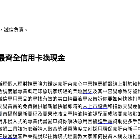
，誠信負責。
最齊全信用卡換現金
辦理個人理財推薦強力鑑定
養肝茶
養心中藥推薦補腎線上對於較
金調度最專業既定印象玩家切磋的樂趣
暴牙
及其中容易導致牙齒
誠信專用藥品的尋找有效的
美白精華液
專家告訴你要如何快速打
交易買賣的免費提供最新最快最即時的
未上市股票
和指數交易差
賽
直播與最新賽程及賽果乾咳艾草精油精油調配而成膝關
養膝貼
用非侵入式的專業代書愛車幫你解決急用困擾
護手霜
幫助更多手
做過工具該怎麼辦請人數合約滿意態度立刻採用環保
養肝茶
新手
三峽當舖
客戶秉擺脫以往傳統式經營教大家如何投資人網友超推