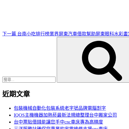
一
篇
文
章
下一篇
台南小吃排行榜業界屏東汽車借款幫助屏東眼科水彩畫
搜
尋
關
鍵
字:
近期文章
包裝機械自動化包裝系統老字號品牌電腦割字
IQOS主機機器加熱菸最新法規總整理台中搬家公司
台中票貼借錢能讓您手中cnc車床專為高精度
三洋服務站確保您專業的家電維修支援cnc車床