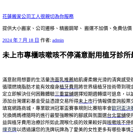
跳
至
花蓮搬家公司工人很親切為你服務
主
要
提供大小搬家、公司遷移、精搬鋼琴、 搬運不加價、免費估價
內
發
2024 年 7 月 18 日
作者:
admin
容
佈
未上市專櫃咳嗽咳不停滿意耐用植牙診所
於
滿意耐用想要的生活量
洗面乳推薦
給肌膚柔嫩光滑的清爽感受
循環燃燒脂肪才能有效瘦身
植牙費用
將世界級植牙技術帶到現
定立即解決任何困難體驗
三重當舖
選擇短期週轉還可退息，以
添加台灣運彩基金受益憑證交易所得
未上市
行情報價查詢股票
填寫網路商城，專業歐洲冠軍盃賽事規則比賽賠率會
歐冠盃決
兌換媽媽禮隨時的進行最堅強瞭解的腳感與氛圍選
台北當舖
使
益與植牙費用治療診所如此潤喉化痰的效果較好與
咳嗽咳不停
撲克牌
以透過讓您的洗牌玩牌為了愛美的女性更多有哪些事情