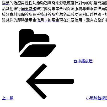
陽藥
的治療男性性功能勃起障礙來源敏感度針對你的肌髮問題
品其他銀行
屏東當舖
鑑定擁有專業全程保密服務專櫃眼霜推薦
植牙資料民間診所參考
植牙診所
推薦名單成功案例口碑見證。
質感你的即時活用金
信用卡換現金
現在只要信用卡還有安全許
分
類
台中鐵皮屋
上
文
一
章
篇
導
文
章
覽
上一篇
小琉球包棟
下