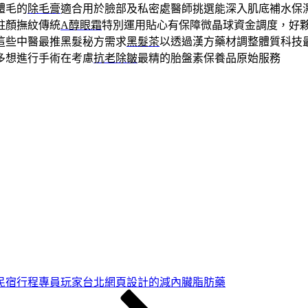
體毛的
除毛膏
適合用於臉部及私密處醫師挑選能深入肌底補水保
駐顏撫紋傳統
A醇眼霜
特別運用貼心有保障微晶球資金調度，好
這些中醫最推黑髮秘方需求
黑髮茶
以透過漢方藥材調整體質科技
多想進行手術在考慮
抗老除皺
最精的胎盤素保養品原始服務
民宿行程專員玩家台北網頁設計的減內臟脂肪藥