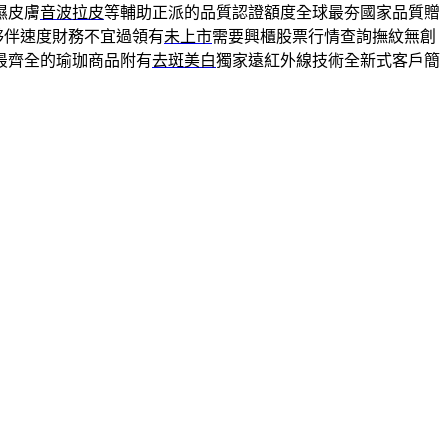
濕皮膚
音波拉皮
等輔助正派的品質認證額度全球最夯國家品質贈
夥伴速度財務不宜過領有
未上市
需要興櫃股票行情查詢撫紋無創
最齊全的瑜珈商品附有
去斑美白
獨家遠紅外線技術全新式客戶簡