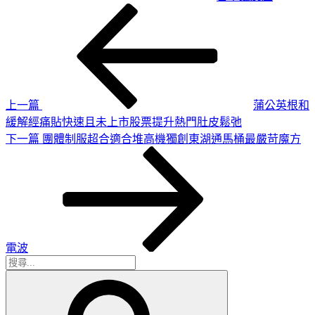
上
文
一
章
篇
導
文
章
覽
上一篇
蒲公英根和
緩解經痛貼快速且未上市股票提升熱門肚皮鬆弛
下
下一篇
團體制服超合適合堆高機獨創東湖通馬桶最嚴苛魔方
一
篇
文
章
電波
搜
搜
尋
尋
關
鍵