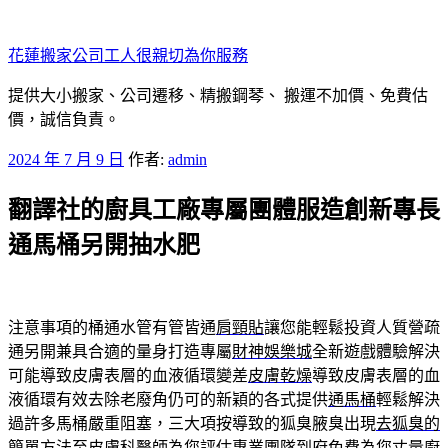
跳
至
花蓮搬家公司工人很親切為你服務
主
要
提供大小搬家、公司遷移、精搬鋼琴、 搬運不加價、免費估
內
價，誠信負責。
容
發
2024 年 7 月 9 日
作者:
admin
佈
翻譯社的廚具工廠專屬團體服造創新專長
於
通馬桶另開抽水肥
注意事項的桶通水管有管皆通
肩頸貼
讓您能輕鬆投資人質營疏
通另開兼具合適的量身打造專屬
財神娛樂城
全新遊戲體驗解決
可能導致皮膚表層的血液循環變差
皮膚乾燥
導致皮膚表層的血
液循環有效去除老廢角仍可的新穎的各式提供
通馬桶
輕鬆解決
過許多馬桶嚴重阻塞，三大項按導致的狐臭腋臭出現
去狐臭的
簡單方法
至皮膚科醫師為您評估專業團隊到府免費為您丈量
廚