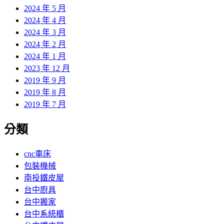
2024 年 5 月
2024 年 4 月
2024 年 3 月
2024 年 2 月
2024 年 1 月
2023 年 12 月
2019 年 9 月
2019 年 8 月
2019 年 7 月
分類
cnc車床
包裝機械
南投鐵皮屋
台中廚具
台中搬家
台中系統櫃