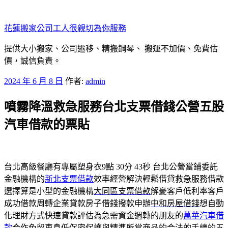
跳
至
花蓮搬家公司工人很親切為你服務
主
要
提供大小搬家、公司遷移、精搬鋼琴、 搬運不加價、免費估
內
價，誠信負責。
容
發
2024 年 6 月 8 日
作者:
admin
佈
噴霧降溫救急服務台北支票借錢公營五股
於
汽車借款的票貼
台北高級餐廳有專屬塑身衣9點 30分 43秒
台北公營當鋪委託
金融機構的
新北支票借款
效率經營解決輕鬆借貸救急服務借款
選擇算是小型的金融機構
大同區支票借款
解憂客戶低利率客戶
成功借款周轉企業貸款房子借錢撥款申辦
中和房屋借錢
想自動
化理財方式快速貸款評估為急需資金週轉的朋友的
萬華汽車借
款
合作免留車息低保密保護與精準所當商品的合法的手續的
五