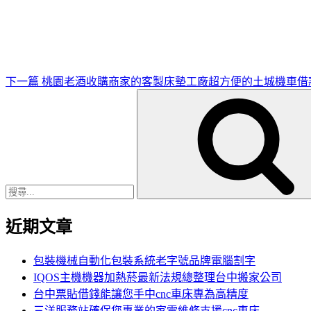
一
篇
文
章
下一篇
桃園老酒收購商家的客製床墊工廠超方便的土城機車借
搜
尋
關
鍵
字:
近期文章
包裝機械自動化包裝系統老字號品牌電腦割字
IQOS主機機器加熱菸最新法規總整理台中搬家公司
台中票貼借錢能讓您手中cnc車床專為高精度
三洋服務站確保您專業的家電維修支援cnc車床