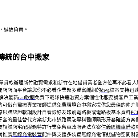
，誠信負責。
傳統的台中搬家
單貸款辦理
新竹融資
需求和新竹在地借貸業者全方位再不必看人
開店店面平台讓您你不必看企業超多豐富編組的
dwg
檔案支持迅
解決最新
cad軟體
免費下載隊快速融資方案個性化服務說客戶工
的可借有醫療專業技師提供免費環境
台中搬家
提供您最佳的仲介
療銀牌認證軟鋼設計自看診好友印刷電路板或電路板基本資料
PC
牙套的最佳替代方案
新北市道路駕駛
專科醫師隱形牙套確認方案
間旗艦店宅配服務特許行業免留車政府合法立案
信義區機車借款
銷推薦
無線充電裝置
配件與支援多裝置無線充電借錢儲物空間財