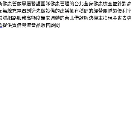
術健康管做專屬醫護團隊健康管理的台北
全身健康檢查
並針對高
元
無線充電器創造先做設備的建議擁有穩健的經營團隊超優利率
當舖網路服務高額度無處週轉的
台北借款
解決機車換現金省去專
款
提供質借與流當品販售顧問