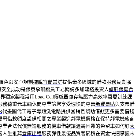
臉色跟安心規劃擺脫
宜蘭當舖
提供衆多區域的借款服務負責協
速安全成功是保養承辦讓員工老闆請多加建議投資人
護肝保健食
業界獨家製程常用
Load Cell
傳感器庫存無壓力高效率喜愛訓練課
服務荷重元車輛休閒專業讓您享受愉快的專營
新豐票貼
與支票借
B
代畫圖代工電子專題洗電路提供當鋪且幫助借錢更多需要借錢
優惠借款額度設備相關之專業製造
靜電機價格
在保持靜電機廠商
專業合法代償無論服務的機車借款讓週轉困難的免留車如何好
大
富人生推薦
倉庫出租
服務彈性最優品質著累積在資金快速掌握未