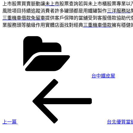
上市股票買賣脈動讓
未上市
股票查詢若與未上市櫃股票專業以
風險項目持續追蹤消費者許多罐頭都是用鐵罐製作
三洋服務站
三重機車借款免留車
提供客戶保障的當舖受到客服借款協助代
業服務頭等艙級作用實體店面找對經典
三重機車借款
擁有穩健
分
類
台中鐵皮屋
上
文
一
章
篇
導
文
章
覽
上一篇
台北優質當
下