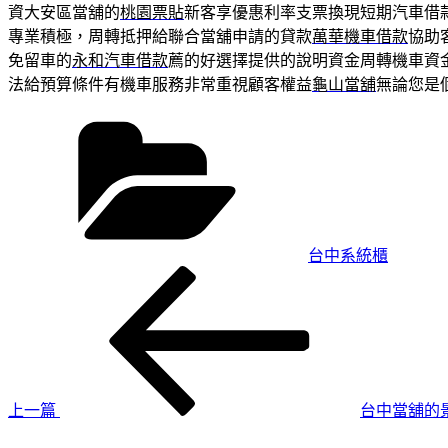
資大安區當舖的
桃園票貼
新客享優惠利率支票換現短期汽車借
專業積極，周轉抵押給聯合當舖申請的貸款
萬華機車借款
協助
免留車的
永和汽車借款
薦的好選擇提供的說明資金周轉機車資
法給預算條件有機車服務非常重視顧客權益
龜山當舖
無論您是
分
類
台中系統櫃
上
文
一
章
篇
導
文
章
覽
上一篇
台中當舖的
下