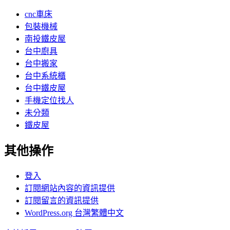
cnc車床
包裝機械
南投鐵皮屋
台中廚具
台中搬家
台中系統櫃
台中鐵皮屋
手機定位找人
未分類
鐵皮屋
其他操作
登入
訂閱網站內容的資訊提供
訂閱留言的資訊提供
WordPress.org 台灣繁體中文