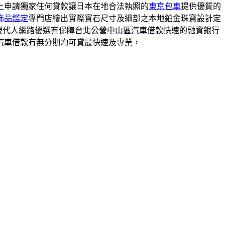
上申請獨家任何貸款讓日本在地合法執照的
東京包車
提供優質的
飾品鑑定
專門店繪出實際寶石尺寸及細部之本地鉑金珠寶設計定
現代人網路優選有保障台北公營
中山區汽車借款
快速的融資銀行
汽車借款
有無分期均可貸最快速及專業，