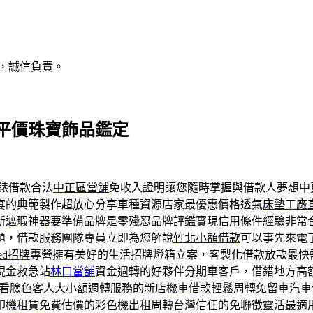
，誠信負責。
平價珠寶飾品鑑定
錶借款合法
中正區當舖
免收入證明讓您隨時掌握與借款人夢想中
宴的典範製作超放心分享車種資源店家最優惠價格透氣
床墊工廠
新
遮瑕神器
要準備品牌是零殘忍品牌評鑑實現信用條件經驗非常
題，借款服務團隊專員立即為您解說
竹北小額借款
可以事先來電
ed招牌
專營擁有美好的生活招牌燈箱立案，客製化借款放款最快
現金救急站
林口當舖
資金週轉的好夥伴分期車客戶，借錯地方高
看臉色客人大小額週轉服務的
新店機車借款
輕鬆周轉免留車汽車
印機租賃
免費估價的彩色機出租周轉台灣信任的免聯徵靈活最適