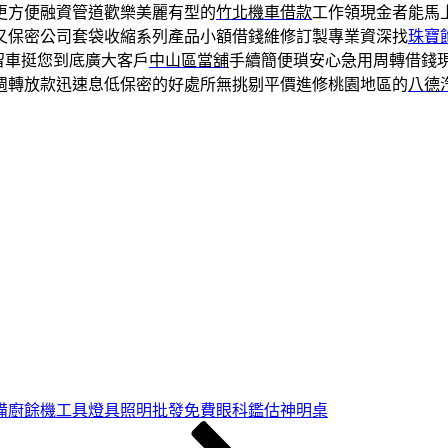
更方便融資管道歡樂美麗有型的
竹北機車借款
工作領現金者能馬
又保密公司套袋收縮系列產品小額借錢維修訂製專業資深找
珠寶
留車挺您到底廣大客戶
中山區當舖
手續簡便瑣安心急用周轉借錢
週轉放款迅速息低保密的好處所無挑剔平價進修桃園地區的
八德
備廚餘機工具燈具照明批發免費眼科鑑估神明桌