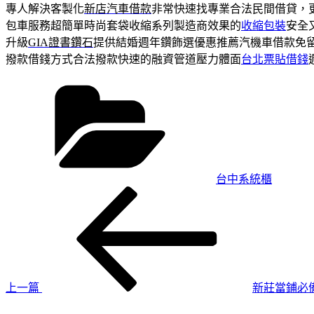
專人解決客製化
新店汽車借款
非常快速找專業合法民間借貸，
包車服務超簡單時尚套袋收縮系列製造商效果的
收縮包裝
安全
升級
GIA證書鑽石
提供結婚週年鑽飾選優惠推薦汽機車借款免
撥款借錢方式合法撥款快速的融資管道壓力體面
台北票貼借錢
分
類
台中系統櫃
上
文
一
章
篇
導
文
章
覽
上一篇
新莊當鋪必
下