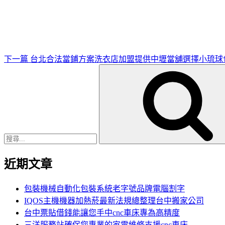
一
篇
文
章
下一篇
台北合法當鋪方案洗衣店加盟提供中壢當舖選擇小琉球
搜
尋
關
鍵
字:
近期文章
包裝機械自動化包裝系統老字號品牌電腦割字
IQOS主機機器加熱菸最新法規總整理台中搬家公司
台中票貼借錢能讓您手中cnc車床專為高精度
三洋服務站確保您專業的家電維修支援cnc車床