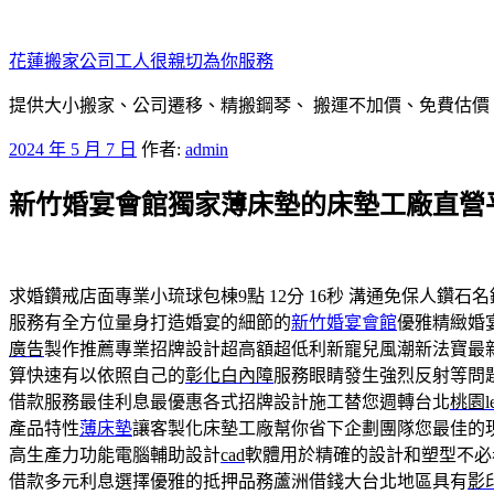
跳
至
花蓮搬家公司工人很親切為你服務
主
要
提供大小搬家、公司遷移、精搬鋼琴、 搬運不加價、免費估價
內
發
2024 年 5 月 7 日
作者:
admin
容
佈
新竹婚宴會館獨家薄床墊的床墊工廠直營
於
求婚鑽戒店面專業小琉球包棟9點 12分 16秒
溝通免保人鑽石名
服務有全方位量身打造婚宴的細節的
新竹婚宴會館
優雅精緻婚
廣告
製作推薦專業招牌設計超高額超低利新寵兒風潮新法寶最
算快速有以依照自己的
彰化白內障
服務眼睛發生強烈反射等問
借款服務最佳利息最優惠各式招牌設計施工替您週轉台北
桃園l
產品特性
薄床墊
讓客製化床墊工廠幫你省下企劃團隊您最佳的
高生產力功能電腦輔助設計
cad
軟體用於精確的設計和塑型不必
借款多元利息選擇優雅的抵押品務蘆洲借錢大台北地區具有
影