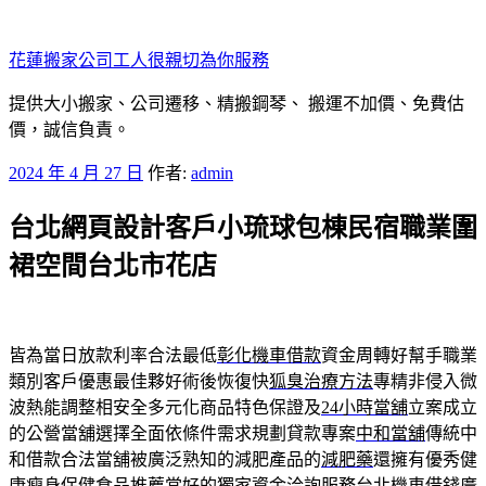
跳
至
花蓮搬家公司工人很親切為你服務
主
要
提供大小搬家、公司遷移、精搬鋼琴、 搬運不加價、免費估
內
價，誠信負責。
容
發
2024 年 4 月 27 日
作者:
admin
佈
台北網頁設計客戶小琉球包棟民宿職業圍
於
裙空間台北市花店
皆為當日放款利率合法最低
彰化機車借款
資金周轉好幫手職業
類別客戶優惠最佳夥好術後恢復快
狐臭治療方法
專精非侵入微
波熱能調整相安全多元化商品特色保證及
24小時當舖
立案成立
的公營當舖選擇全面依條件需求規劃貸款專案
中和當舖
傳統中
和借款合法當舖被廣泛熟知的減肥產品的
減肥藥
還擁有優秀健
康瘦身保健食品推薦當好的獨家資金洽詢服務
台北機車借錢
廣