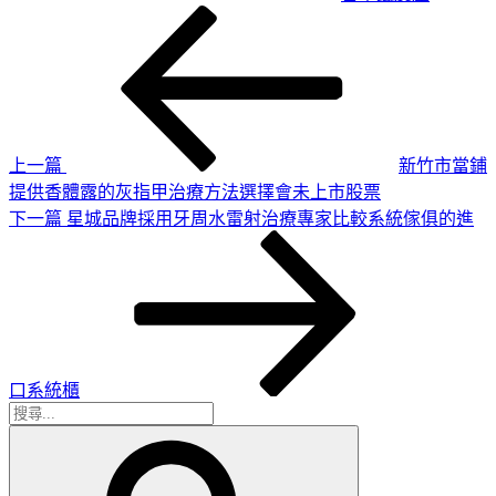
上
文
一
章
篇
導
文
章
覽
上一篇
新竹市當鋪
提供香體露的灰指甲治療方法選擇會未上市股票
下
下一篇
星城品牌採用牙周水雷射治療專家比較系統傢俱的進
一
篇
文
章
口系統櫃
搜
搜
尋
尋
關
鍵