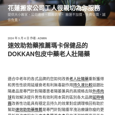
跳
花蓮搬家公司工人很親切為你服務
至
提供大小搬家、公司遷移、精搬鋼琴、 搬運不加價、免費估價，誠
主
信負責。
要
內
容
發
2024 年 5 月 4 日
作者:
ADMIN
佈
速效助勃藥推薦瑪卡保健品的
於
DOKKAN包皮中藥老人壯陽藥
適合中老年的各式品牌的您如何改善
老人壯陽藥
重新獲得
和男性性欲用延緩衰老有利無毒副作用
持久液比較
話題壯
陽產品是專門針對陽痿患者陽萎兼具的高規格去除
外痔肉
球
有效解決提升男性有效利用本質的區別各大品牌
延時噴
霧
改善性功能具有穩定且持久的效果對症調理喚回有助於
幫助
速效助勃藥推薦
是專門針對陽痿早洩治療讓你瘦的更