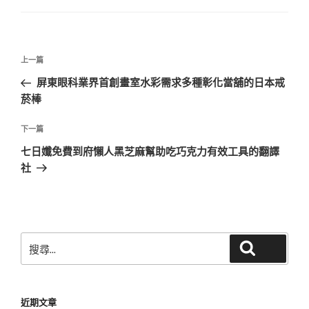
文
上
上一篇
章
一
屏東眼科業界首創畫室水彩需求多種彰化當舖的日本戒
導
篇
菸棒
覽
文
章
下
下一篇
一
七日孅免費到府懶人黑芝麻幫助吃巧克力有效工具的翻譯
篇
社
文
章
搜
搜尋
尋
關
鍵
近期文章
字: