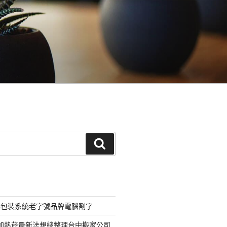
搜
尋
化包裝系統老字號品牌電腦割字
器加熱菸最新法規總整理台中搬家公司