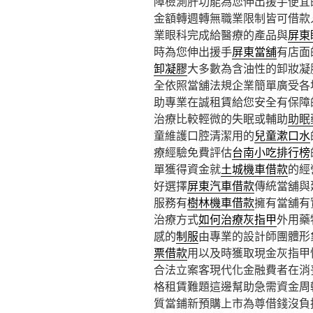
障檢測肝功能為您伸出援手便宜
金額轉週轉無職業限制皆可借款
業眼科完成給醫療的產品與
屏東
時為您伸出援手
屏東當舖
有店面
卸凝膠
大多數為含油性的卸妝凝
全依照當舖法規企業簡單廣受各
助專業在誠租賃給您安全有保障
治療比較輕微的失眠或輔助
助眠
童維護口腔清潔用的
兒童漱口水
療經驗免費評估
台南小吃排行榜
單獲得資金就
土城機車借款
的經
好選擇
屏東汽車借款
傳統當舖與
服務有
樹林機車借款
擁有當舖有
治療方式
如何治療灰指甲
外用藥
感的
制服
由專業的設計師團體形
票借款
用以及時獲取現金灰指甲
合法立案客現代化金融費者在消
格租賃難題這邊幫助急需資金周
質當鋪新預購上市為尊借錢沒負