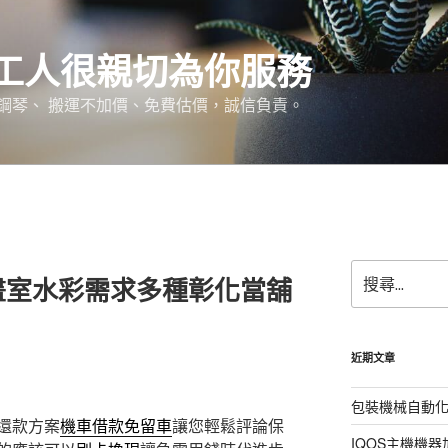
工人很親切為你服務
鋼琴、 搬運不加價、免費估價，誠信負責。
搜
畫室水彩需求多種彰化當舖
尋
關
鍵
字:
近期文章
包裝機械自動
還款方案
機車借款免留車
讓您輕鬆評論保
IQOS主機機