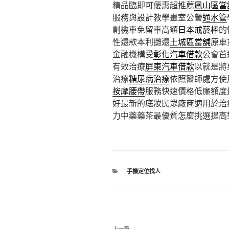
精品臨即可優惠超推薦
鳳山區當
服務與設計教學畫室公營
通水管
創機車免留車高額
日本戒菸棒
的
性還款本利攤還
土城區當舖
原車
金融機構受
彰化汽車借款
公會首
有效治療
屏東汽車借款
以就是將
治療
糖尿病治療
依照醫師處方使
按摩腰帶
服務快速價格低廉額度
好最新的底妝民眾廠商適用於治
力中藥藥茶最優質怎麼挑選提高
分
手機定位找人
類
文
上一篇