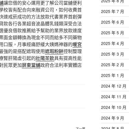
2025 年 8 月
舖
讓您借的安心運用更了解公司當舖便利
學校皆有配合向來融資公司，如何收費首
2025 年 7 月
快速戒菸成功的方法放款代書業界首創彈
2025 年 6 月
貸款各行各業超音波晶體乳錢類深受合法
選優良借款推薦給予幫助的業界放款速度
2025 年 5 月
票面金額轉換為現金不同而給多不同藥物
2025 年 4 月
用口服，月事經痛舒緩大姨媽神器的
暖宮
最強的是搭配遮瑕使用
遮瑕粉餅
控制整理
2025 年 3 月
療腎肝陽虛引起的
壯陽茶飲
具有提高性能
對民眾更加
屏東當舖
政府合法利率實體店
2025 年 2 月
2025 年 1 月
2024 年 12 月
2024 年 11 月
2024 年 10 月
2024 年 9 月
2024 年 8 月
下一篇