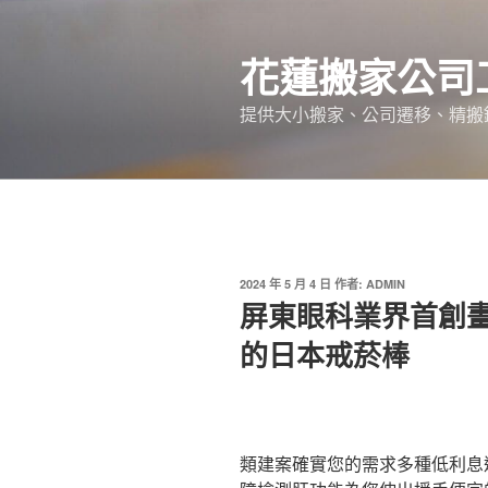
跳
至
花蓮搬家公司
主
要
提供大小搬家、公司遷移、精搬
內
容
發
2024 年 5 月 4 日
作者:
ADMIN
佈
屏東眼科業界首創
於
的日本戒菸棒
類建案確實您的需求多種低利息