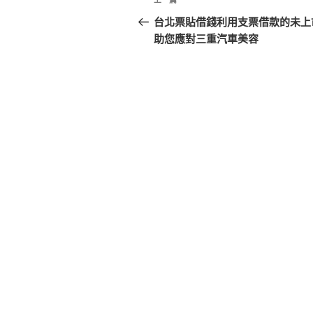
上
章
一
台北票貼借錢利用支票借款的未上
篇
助您應對三重汽車美容
導
文
覽
章