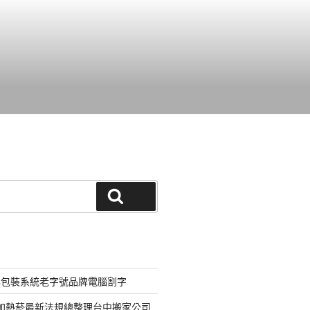
搜尋
化包裝系統老字號品牌電腦割字
器加熱菸最新法規總整理台中搬家公司