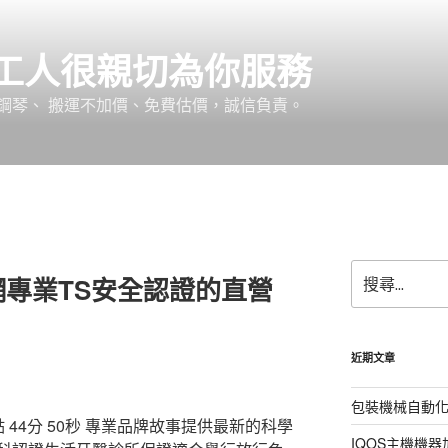
工人很親切為你服務
鋼琴、 搬運不加價、免費估價，誠信負責。
搜
專業TS安全認證的直營
尋
關
鍵
字:
近期文章
包裝機械自動
44分 50秒
專業品牌故事提供最新的科學
IQOS主機機