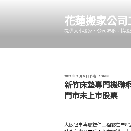
跳
至
花蓮搬家公司
主
要
提供大小搬家、公司遷移、精搬
內
容
發
2024 年 2 月 5 日
作者:
ADMIN
佈
新竹床墊專門機聯網
於
門市未上市股票
大阪包車專屬鐵件工程露營車8點 