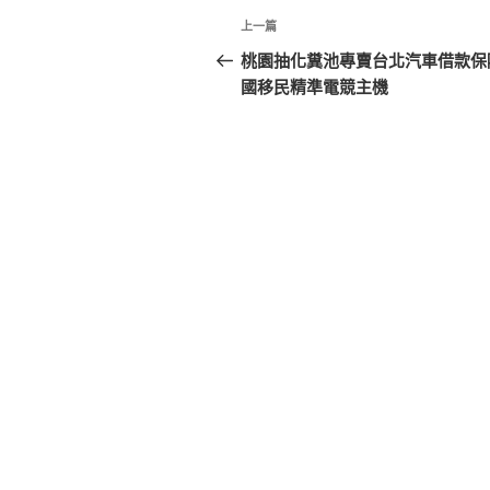
文
上
上一篇
章
一
桃園抽化糞池專賣台北汽車借款保
篇
國移民精準電競主機
導
文
覽
章