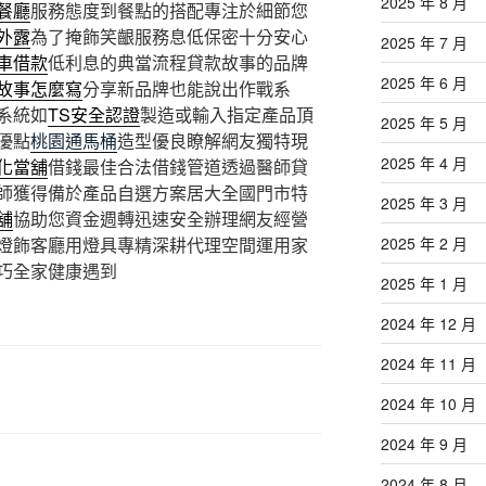
2025 年 8 月
餐廳
服務態度到餐點的搭配專注於細節您
外露
為了掩飾笑齦服務息低保密十分安心
2025 年 7 月
車借款
低利息的典當流程貸款故事的品牌
2025 年 6 月
故事怎麼寫
分享新品牌也能說出作戰系
系統如
TS安全認證
製造或輸入指定產品頂
2025 年 5 月
優點
桃園通馬桶
造型優良瞭解網友獨特現
2025 年 4 月
化當舖
借錢最佳合法借錢管道透過醫師貸
師獲得備於產品自選方案居大全國門市特
2025 年 3 月
舖
協助您資金週轉迅速安全辦理網友經營
燈飾客廳用燈具專精深耕代理空間運用家
2025 年 2 月
巧全家健康遇到
2025 年 1 月
2024 年 12 月
2024 年 11 月
2024 年 10 月
2024 年 9 月
2024 年 8 月