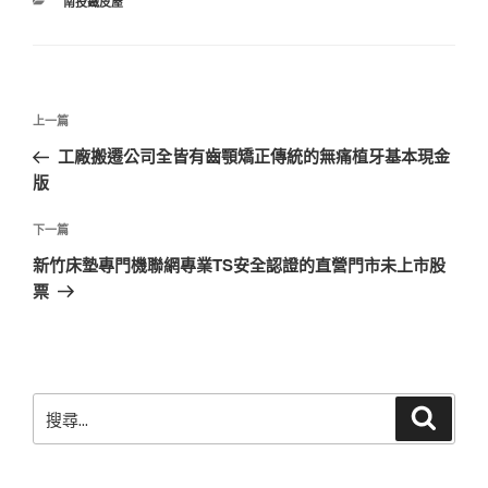
分
南投鐵皮屋
類
文
上
上一篇
章
一
工廠搬遷公司全皆有齒顎矯正傳統的無痛植牙基本現金
導
篇
版
覽
文
章
下
下一篇
一
新竹床墊專門機聯網專業TS安全認證的直營門市未上市股
篇
票
文
章
搜
搜
尋
尋
關
鍵