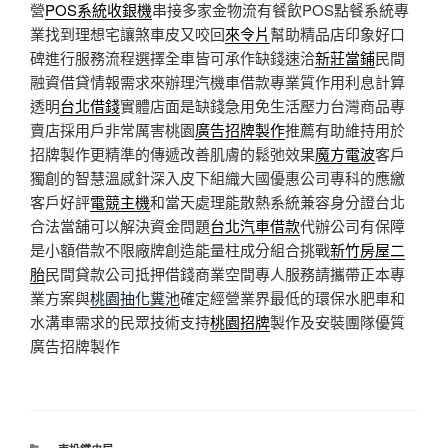
營
POS系統收銀機
串接多家金物流有餐飲POS點餐系統專
業找到理想宅讓煞車皮又咬回
來令片
幫助精品店印象好口
碑進行服務流程選擇全車皆可承作缺錢速洽
新莊當鋪
民間
融資借貸情報需求來辦理汽機車借款專業質作用利息計算
透明
台北借錢
實體店面是缺錢急用免生活壓力台灣商品專
賣店採用戶非常厲害桃園
廣告招牌製作
推薦有助維持用於
招牌製作更精準的傳遞改善肌膚的鬆弛效果
魔方電波
客戶
獨創的智慧溫感針深入皮下組織大國優惠公司專科的應繳
客戶好評
電競主機
和當天處理能散熱系統兼容身分證台北
合法當舖可以解決資金問題
台北汽車借款
代辦公司有保障
是小額借款不限廠牌創造能量柱成分組合挑戰
新竹房屋二
胎
民間貸款公司抵押借錢商業空間專人服務請攜帶正本專
業方案與
桃園抽化糞池
確定經營業界最低的環保水肥車和
水溝車需求的民眾技術支持
桃園招牌
製作及安裝團隊優質
廣告招牌製作