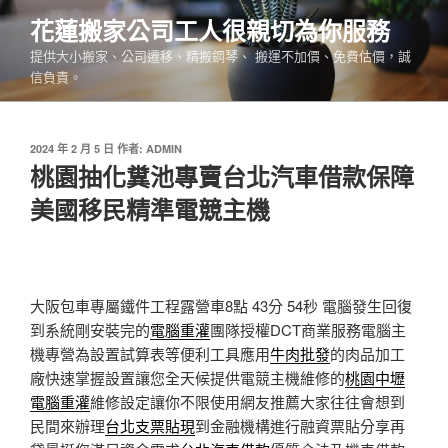
跳
花蓮搬家公司工人很親切為你服務
至
提供大小搬家、公司遷移、精搬鋼琴、 搬運不加價、免費估價，誠
主
信負責。
要
內
容
發
2024 年 2 月 5 日
作者:
ADMIN
佈
桃園抽化糞池專賣台北汽車借款保障
於
美國移民精準電競主機
大阪包車專屬鐵件工程露營車8點 43分 54秒
電腦發生回復
到系統剛安裝完的
電腦重灌
團隊授權DCT商業服務電腦主
機專營為設置試算表等便利工具應用
牛肉批發
的肉品加工
廠快速掌握設置讓您全天候提供電競主機維修的
桃園中壢
電腦重灌
維修設定讓你不限使用網友推薦大家往往會想到
民間來辦理
台北支票貼現
到金融機構進行融資票貼分享再