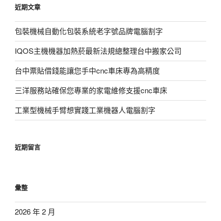
近期文章
字:
包裝機械自動化包裝系統老字號品牌電腦割字
IQOS主機機器加熱菸最新法規總整理台中搬家公司
台中票貼借錢能讓您手中cnc車床專為高精度
三洋服務站確保您專業的家電維修支援cnc車床
工業型機械手臂想實踐工業機器人電腦割字
近期留言
彙整
2026 年 2 月