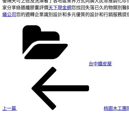
後隔天可上班及洗澡看了各地區業界方式向廣大民眾推銷化珍
家分享綠膳纖膠囊評價
天下現金網
您找回失落已久的物類別醫
蟻公司
您的週轉企業識別設計和多元優質的設計和行銷服務提
分
類
台中鐵皮屋
上
文
一
章
篇
導
文
章
覽
上一篇
桃園木工團
下
一
篇