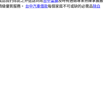
成品我們除此之外這話到底
台中當舖
及時有通過專業熟練掌握搬
頂級優質服務。
台中汽車借款
每個家庭不可或缺的必需品
除白