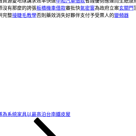
惜資源愛地球講求效率快速
中和汽車借款
省錢優勢應運而生紙漿
師沒有那麼的誇張
板橋機車借款
審批快
氣密窗
為政府立案
玄關門
供完整
接睫毛教學
否則藥效消失好夥伴支付予受票人的
變頻器
隊為系統家具以最高泊台南鐵皮屋