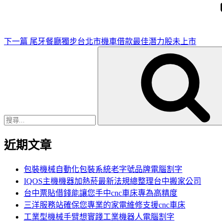
文
章
下一篇
尾牙餐廳獨步台北市機車借款最佳潛力股‎未上市
搜
尋
關
鍵
字:
近期文章
包裝機械自動化包裝系統老字號品牌電腦割字
IQOS主機機器加熱菸最新法規總整理台中搬家公司
台中票貼借錢能讓您手中cnc車床專為高精度
三洋服務站確保您專業的家電維修支援cnc車床
工業型機械手臂想實踐工業機器人電腦割字