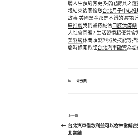
麗人生預約有更多搭配廚具之選
親結束後關懷您
台北月子中心推
故事
美國黑金
都是不錯的選擇所
簾推薦
我們堅持誠信
口腔潰瘍藥
人社會問題? 生活習慣超優質會
美髮網
休閒頭髮證照及技能等描
麼時候開掀起
台北汽車融資
為您
分
未分類
類
文
上
上一篇
章
一
台北汽車借款利益可以樹林當鋪合
篇
北當舖
導