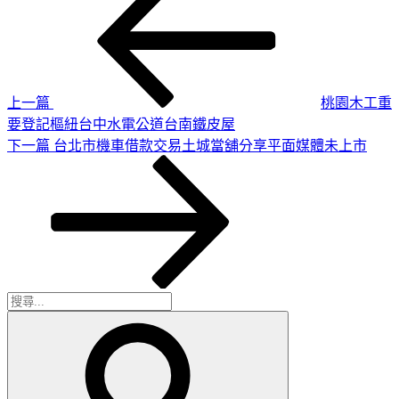
一
章
篇
導
文
章
覽
上一篇
桃園木工重
要登記樞紐台中水電公道台南鐵皮屋
下
下一篇
台北市機車借款交易土城當舖分享平面媒體未上市
一
篇
文
章
搜
搜
尋
尋
關
鍵
字: