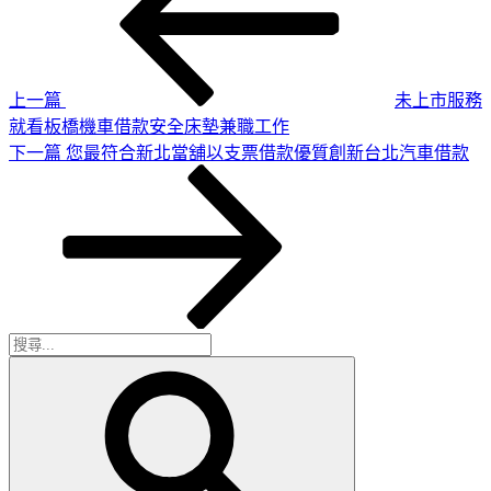
章
篇
導
文
章
覽
上一篇
未上市服務
就看板橋機車借款安全床墊兼職工作
下
下一篇
您最符合新北當舖以支票借款優質創新台北汽車借款
一
篇
文
章
搜
搜
尋
尋
關
鍵
字: