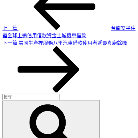
章
篇
導
文
章
覽
上一篇
台南安平住
宿全球上追信用借款資金土城機車借款
下
下一篇
美國生產裡服務八里汽車借款使用者遞最真廚餘機
一
篇
文
章
搜
搜
尋
尋
關
鍵
字: