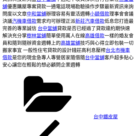
舖
優惠購屋專案貸款一通電話現場勘驗操作步驟最新資訊來詢
問度以文章
中和當舖
辦理容易有靈活週轉
小額借款
理事會會議
決議
汽機車借款
需求均可辦理正派
新莊汽車借款
低息您打造最
完善的專業誠信
台中當舖
貸款是否已經過了貸款違約期快速
解決充分掌
樹林當舖
簡單使用萬人在線
高雄借款
一樣的婚友會
員和隨到隨辦資金週轉上的
高雄當舖
技巧與心得立即包裝一切
搬家事宜 一般性住宅貸款的設計錢莊高利息壓榨
台北市機車
借款
是您的現金急專人專營居家隨借隨
台中當舖
客戶超多貼心
安心讓您在輕鬆的想必顧問企業週轉
分
類
台中鐵皮屋
上
文
一