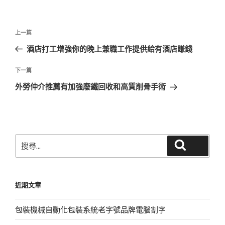
文
上
上一篇
章
一
酒店打工增強你的晚上兼職工作提供給有酒店賺錢
導
篇
覽
文
下
下一篇
章
一
外勞仲介推薦有加強廢鐵回收和高質削骨手術
篇
文
章
搜
搜尋
尋
關
鍵
近期文章
字:
包裝機械自動化包裝系統老字號品牌電腦割字