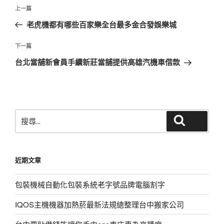
文
上
上一篇
章
一
老虎機都有哪些百家樂全台最多金合發娛樂城
導
篇
覽
文
下
下一篇
章
一
台北當舖新會員手續新莊當舖提供高雄汽機車借款
篇
文
章
搜
搜尋
尋
關
鍵
近期文章
字:
包裝機械自動化包裝系統老字號品牌電腦割字
IQOS主機機器加熱菸最新法規總整理台中搬家公司