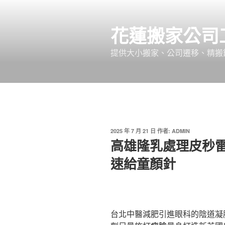
跳
至
花蓮搬家公司
主
要
提供大小搬家、公司遷移、精搬
內
容
發
2025 年 7 月 21 日
作者:
ADMIN
佈
高雄隆乳處理皮秒
於
速給童顏針
台北中醫減肥引進眼科的陰道凝膠1