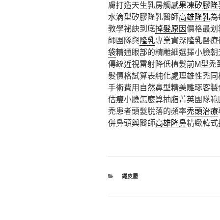
膚打造天生乳房觸感
果凍矽膠隆
水滴型矽膠隆乳醫師
高雄隆乳
為
教學祕訣到底
掉髮原因
價格最划
師團隊與
隆乳
專業資深隆乳醫療
袋
精通眼部的精雕細選擇小臉朝
傳統近視雷射降低植髮前M型禿
髮價格試算表純化處理雄性禿同
手術費用自然鼻型精美雕琢客製
估瘦小臉怎麼算抽脂菁英團隊範
禿患者頭髮脫落的頻率
禿頭治療
併鼻頭與醫師
高雄隆鼻
精緻韓式
分
鐵皮屋
類