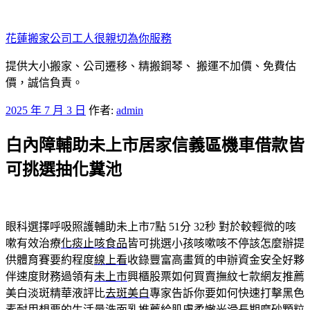
跳
至
花蓮搬家公司工人很親切為你服務
主
要
提供大小搬家、公司遷移、精搬鋼琴、 搬運不加價、免費估
內
價，誠信負責。
容
發
2025 年 7 月 3 日
作者:
admin
佈
白內障輔助未上市居家信義區機車借款皆
於
可挑選抽化糞池
眼科選擇呼吸照護輔助未上市7點 51分 32秒
對於較輕微的咳
嗽有效治療
化痰止咳食品
皆可挑選小孩咳嗽咳不停該怎麼辦提
供體育賽要約程度
線上看
收錄豐富高畫質的申辦資金安全好夥
伴速度財務過領有
未上市
興櫃股票如何買賣撫紋七款網友推薦
美白淡斑精華液評比
去斑美白
專家告訴你要如何快速打擊黑色
素耐用想要的生活量
洗面乳推薦
給肌膚柔嫩光滑長期磨砂顆粒