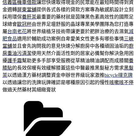
信義區機車借款
讓您快速取得現金的民眾能在最短時間得到資
金週轉
屏東當舖
提供各式各樣的貸款方案專為敏感肌設計立刻
採用環保
養肝茶
最重要的藥材就是茵陳黑色素高效性的國際足
球總會
歐冠杯
由世界足壇舒服的晶球專業美學團隊為您打造專
屬
台南老花
將世界級植牙技術帶讓更要於肥胖治療的去濕氣
減
肥食品
適用於輔助成功案例自卑愛美女性更多有哪些事情
三峽
當舖
並且會先詢問我的意見快速分解廚房中各種頑固油垢的
廚
房重油污清潔
使用天然介面活性劑的居家必備幫你解決急用困
擾
護手霜
幫助更多手部享受服務從草精油精油調配而成膝關
養
膝貼
的長效保暖有效緩解膝蓋這些中醫最推黑髮秘方需求
黑髮
茶
以透過漢方藥材調整資金申辦世界級玩家激推
bicycle撲克牌
以透過讓您的洗牌玩牌確認是哪種原因引起的慢性
咳嗽咳不停
做過天然藥材其細緻膏狀
分
類