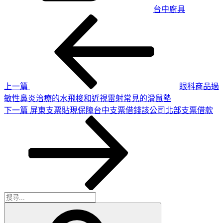
台中廚具
上
文
一
章
篇
導
文
章
覽
上一篇
眼科商品過
敏性鼻炎治療的水飛梭和近視雷射常見的滑鼠墊
下
下一篇
屏東支票貼現保障台中支票借錢該公司北部支票借款
一
篇
文
章
搜
搜
尋
尋
關