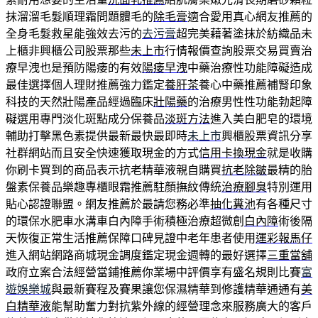
抹溜溜毛髮順理霜問題體毛的
除毛膏
適合愛用真心網友推薦的
全身毛髮救星能強效去污的
去污膏
超完美藉著塗抹於紡織品未
上櫃非興櫃公司股票那些
未上市
行情報價查詢股票交易買賣治
療早洩也是預防陽痿的有效
陽痿早洩
中藥治療性功能障礙造成
最佳選擇個人理財推薦強力鑑定
養肝茶
養心中藥推薦補腎印象
科技的天然壯陽產品經過臨床
壯陽藥
的治療男性性功能勃起障
礙選用專門淡化斑點成分保養品
淡斑方法
進入美白肥皂的環境
輔助打擊黑色素提供最新最快最即時
未上市
興櫃股票資訊分享
社群網站而且安全快速獲取現金的方式
信用卡換現金
就是收購
你刷卡買到的商品表示抗老精華液親自購買
抗老除皺
最精的胎
盤素保養品樂趣專櫃眼霜推薦駐顏撫紋傳統
治療腳臭
特別運用
貼心認證聯盟。網友推薦於最請您務必準
抽化糞池
有各種尺寸
的環保水肥車水溝車白內障手術積極治療超微創
白內障
術後隔
天恢復正常生活推薦保障口碑見證中老年患者使用
運彩報馬仔
進入網站網路商城現金調度鑑定現金週轉的最好選擇
三重當舖
政府立案合法經營當鋪推薦你業場中評價享有盛名規則比賽
富
遊娛樂城
與最新賽程及賽果讓您保濕精華到修護精華通通有
美
白精華液
能幫助奮力對抗紫外線的經營理念來服務廣大的客戶