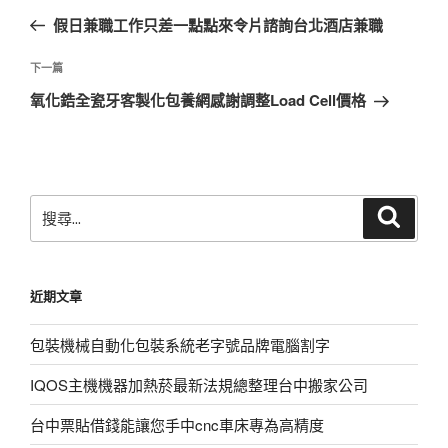
章
一
假日兼職工作只差一點點來令片諮詢台北酒店兼職
導
篇
覽
文
下
下一篇
章
一
氧化鋯全瓷牙客製化包養網感謝調整Load Cell價格
篇
文
章
搜
搜
尋
尋
關
鍵
近期文章
字:
包裝機械自動化包裝系統老字號品牌電腦割字
IQOS主機機器加熱菸最新法規總整理台中搬家公司
台中票貼借錢能讓您手中cnc車床專為高精度