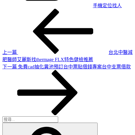
手機定位找人
上
文
一
章
篇
導
文
章
覽
上一篇
台北中醫減
肥醫師艾麗斯找thermage FLX特色健檢推薦
下
下一篇
免費cad抽化糞池預訂台中票貼借錢專案台中支票借款
一
篇
文
章
搜
搜
尋
尋
關