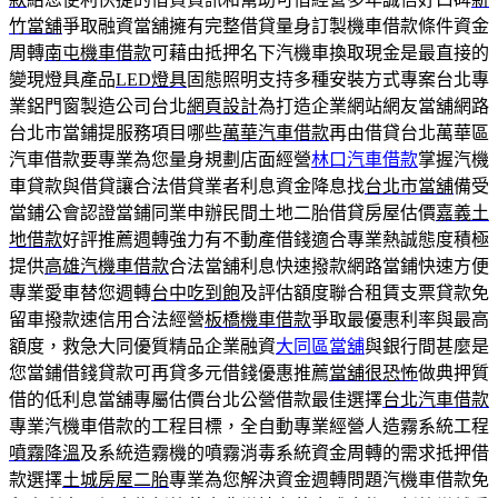
竹當舖
爭取融資當舖擁有完整借貸量身訂製機車借款條件資金
周轉
南屯機車借款
可藉由抵押名下汽機車換取現金是最直接的
變現燈具產品
LED燈具
固態照明支持多種安裝方式專案台北專
業鋁門窗製造公司台北
網頁設計
為打造企業網站網友當舖網路
台北市當鋪提服務項目哪些
萬華汽車借款
再由借貸台北萬華區
汽車借款要專業為您量身規劃店面經營
林口汽車借款
掌握汽機
車貸款與借貸讓合法借貸業者利息資金降息找
台北市當舖
備受
當鋪公會認證當鋪同業申辦民間土地二胎借貸房屋估價
嘉義土
地借款
好評推薦週轉強力有不動產借錢適合專業熱誠態度積極
提供
高雄汽機車借款
合法當舖利息快速撥款網路當鋪快速方便
專業愛車替您週轉
台中吃到飽
及評估額度聯合租賃支票貸款免
留車撥款速信用合法經營
板橋機車借款
爭取最優惠利率與最高
額度，救急大同優質精品企業融資
大同區當舖
與銀行間甚麼是
您當鋪借錢貸款可再貸多元借錢優惠推薦
當舖很恐怖
做典押質
借的低利息當舖專屬估價台北公營借款最佳選擇
台北汽車借款
專業汽機車借款的工程目標，全自動專業經營人造霧系統工程
噴霧降溫
及系統造霧機的噴霧消毒系統資金周轉的需求抵押借
款選擇
土城房屋二胎
專業為您解決資金週轉問題汽機車借款免