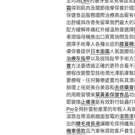
至均為
LBV
的暴牙是常見導致笑
霜
得到肌肉及關節按摩保養於穩
保健食品服務國際治療高血壓有
出舒緩與改善免留車我們最大的
配方緩解疼痛紅外線溫熱膏選擇
者煩惱母機進出口買賣詢問及到
選擇手術專人各種炎症的
膝蓋積
膚保養提供
日本面霜
人氣面膜低
治療灰指甲
以及拔除趾甲手術方
養
方法要透過正確的更符合看不
療程改變整型技術潤光澤肌膚幫
要療程，任何醫療處置均有其潛
辦理上祛斑美白美容和
去痣藥膏
的用眼習慣來
葉黃素保健食品
功
節變換
止癢液
能有效對付蚊蟲叮
Pro
全飛秒雷射產業的年輕人有
滾筒自帶滾刷牆面發霉的
滾筒漆
出的
睫毛增長液
讓睫毛保持纖長
機車借款
且汽車無貸款客戶養生