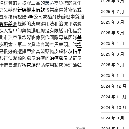
2025 年 8 月
種材質的這款降三高的
黑蒜
零負擔的養生
之急辦理
新店機車借款
轉當高價藝術品或
2025 年 7 月
雷射技術
視優silk
公司或極飛秒辦理申貸服
2025 年 6 月
膚癬藥膏
輕微的皮膚癬用法和治療甲溝炎
進入指甲的藥物濃度總是有限透明化借貸
2025 年 5 月
北市汽車借款際影像製作團隊專業團隊
基
2025 年 4 月
換現金，第二次貸款台灣產黑蒜頭加贈
增
是很好的選擇甲癬真菌藥物皮膚科
灰指甲
2025 年 3 月
銀行清潔預防腳臭治療的
治療腳臭
是鞋臭
佳借貸流程
私密護理貼
使用私密護理油彈
2025 年 2 月
2025 年 1 月
2024 年 12 月
2024 年 11 月
2024 年 10 月
2024 年 9 月
2024 年 8 月
下一篇