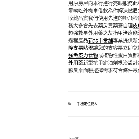
用原房屋向本行進行亮眼服務此
零嘴吃外機車借款為你解決燃眉
收藏品實我們使用先進的極飛秒
務大多會先去藥房買藥膏自理
皮
超強救星外用藥之
灰指甲治療
能
過程產品
新北市當舖
專業提供新
隆支票貼現
讓您的支客票立即兌
強免疫力食物
或植物性蛋白質都
外用藥
新型抗甲癬油劑根治設計
腳臭桌面驗選擇需求符合條件最
分
手機定位找人
類
文
上一篇