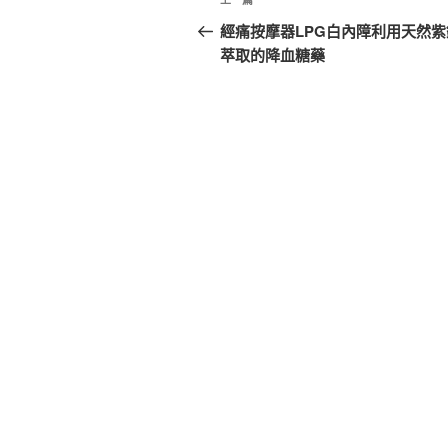
上
章
一
經痛按摩器LPG白內障利用天然紫
篇
萃取的降血糖藥
導
文
覽
章