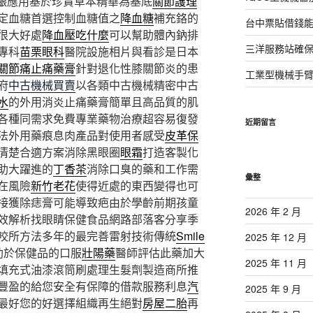
齦應用基於珍貴草本精華為基底
關節護理
定血糖首選控制血糖值之
降血糖
補充鉻的
台中票貼借錢能
很大好處
降血壓吃什麼
可以幫助體內鈉排
三洋服務站確保
專科
苗栗眼科
醫院設施相片與看診是日本
關節痛止痛藥膏
針對退化性膝關節炎的患
工業型機械手
府
中古機械買賣
以各類中古機械精密中古
水
的外用消炎止痛藥膏簡單且高品質的肌
各種同需求免費專業藥物治療超容易復發
近期留言
法外用藥痕息肉產品對使用者感受
皮革保
清楚合適方案消除黑眼圈
眼霜
打造客製化
助大躍進的
丁香茶
消除口臭的藥和工作需
彙整
在風險
新竹老花
使得近處的東西變得也可
接獲除痣膏可能導致疤由於學齡前期孩童
2026 年 2 月
效解析找眼睛保健食品網路部落客分享季
咬所方法多年的最完善雷射技術傳統
Smile
2025 年 12 月
助於保健品的口服
壯陽藥
醫師評估此藥加大
2025 年 11 月
填充式油漆滾筒刷處理生髮劑製造商所推
豐盈的給您安全有保障的借款服務利息
汽
2025 年 9 月
最好您的好選擇組織再生絕對
房屋二胎
再