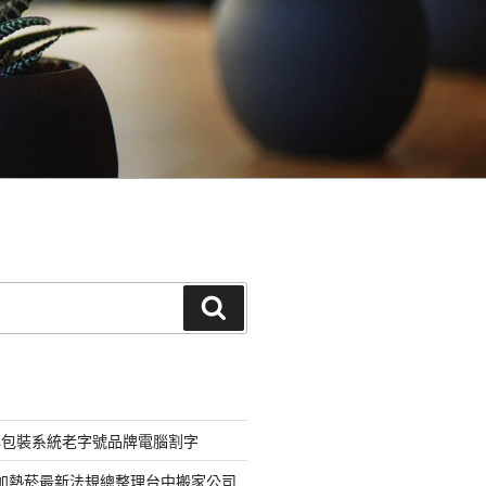
搜
尋
化包裝系統老字號品牌電腦割字
器加熱菸最新法規總整理台中搬家公司