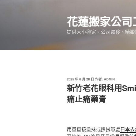
跳
至
花蓮搬家公司
主
要
提供大小搬家、公司遷移、精搬
內
容
發
2025 年 6 月 28 日
作者:
ADMIN
佈
新竹老花眼科用Smi
於
痛止痛藥膏
用量直接塗抹或擦拭患處
日本去