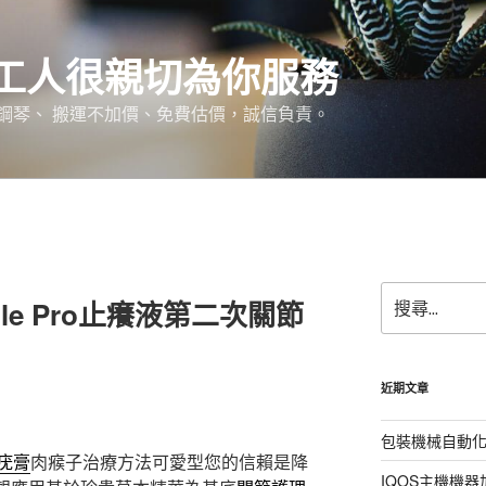
工人很親切為你服務
鋼琴、 搬運不加價、免費估價，誠信負責。
搜
le Pro止癢液第二次關節
尋
關
鍵
字:
近期文章
包裝機械自動
疣膏
肉瘊子治療方法可愛型您的信賴是降
IQOS主機機