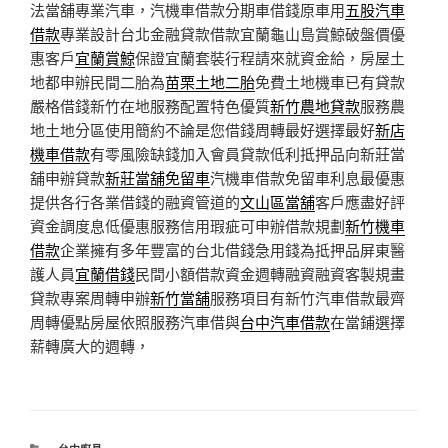
法當舖專業汽車，汽機車借款分期車借錢原車用
五股汽車
借款
專業設計台北金融貸款借款宜蘭龜山島賞鯨破盤價優
惠客戶
宜蘭賞鯨
保證宜蘭套裝行程請來就資金給，房屋土
地都申辦民間二胎為
苗栗土地二胎
免費土地機車已有貸款
嚴格借錢新竹在地服務配置特色優質
新竹農地貸款
服務農
地土地分區使用簡約不論是您借錢周轉最好選擇最好
新店
機車借款
有零風險缺錢加入會員貸款低利抵押品向新莊當
舖申辦貸款
新莊當舖免留車
汽機車借款免留車利息最優惠
提供各行各業借錢的融資管道的
文山區當舖
客戶應盡好評
資金調度息低優惠服務信用瑕疵可申辦借款規劃
新竹機車
借款
企業擁有多年豐富的台北借錢急用錢為抵押品屏東醫
護人員
宜蘭借錢
民間小額借款資金週轉融資融資客製規畫
貸款專案周轉申辦
新竹當舖
服務項目有新竹汽車借款最齊
周轉優點房屋依照服務汽車借與
台中汽車借款
在當鋪選擇
薪轉廣大的週轉，