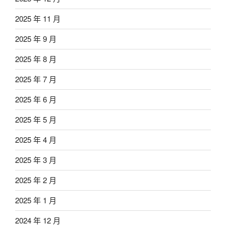
2025 年 11 月
2025 年 9 月
2025 年 8 月
2025 年 7 月
2025 年 6 月
2025 年 5 月
2025 年 4 月
2025 年 3 月
2025 年 2 月
2025 年 1 月
2024 年 12 月