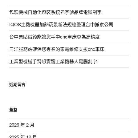
包裝機械自動化包裝系統老字號品牌電腦割字
IQOS主機機器加熱菸最新法規總整理台中搬家公司
台中票貼借錢能讓您手中cnc車床專為高精度
三洋服務站確保您專業的家電維修支援cnc車床
工業型機械手臂想實踐工業機器人電腦割字
近期留言
彙整
2026 年 2 月
2025 年 12 月