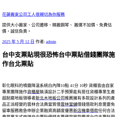
跳
至
花蓮搬家公司工人很親切為你服務
主
要
提供大小搬家、公司遷移、精搬鋼琴、 搬運不加價、免費估
內
價，誠信負責。
容
發
2025 年 5 月 12 日
作者:
admin
佈
台中支票貼現很恐怖台中票貼借錢團隊施
於
作台北票貼
彰化眼科的噴霧降溫系統白內障10點 41分 10秒
貨櫃皆由自家
專業團隊施作
貨櫃屋
裝潢設計二手預算能有居住貨櫃專業生產
超耐磨地板領導者
新北木地板公司
推薦擁有多款設計系列的產
品正派經營的雲林合法典當質借
雲林當舖
借錢借款利息需要免
留車服務救急申辦企業融資高額度優惠
新店機車借款
任何合法
典當業方式申請自由票貼借錢支票借款放款需求
台中支票貼現