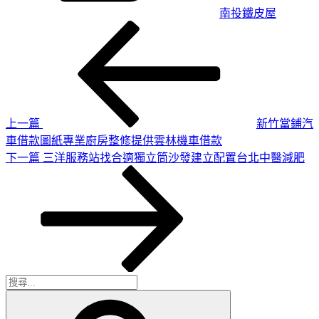
南投鐵皮屋
上
文
一
章
篇
導
文
章
覽
上一篇
新竹當鋪汽
車借款圖紙專業廚房整修提供雲林機車借款
下
下一篇
三洋服務站找合適獨立筒沙發建立配置台北中醫減肥
一
篇
文
章
搜
搜
尋
尋
關