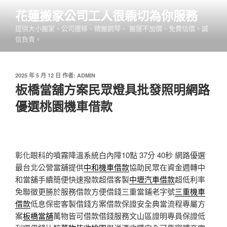
跳
花蓮搬家公司工人很親切為你服務
至
提供大小搬家、公司遷移、精搬鋼琴、 搬運不加價、免費估價，誠
主
信負責。
要
內
容
發
2025 年 5 月 12 日
作者:
ADMIN
佈
板橋當舖方案民眾燈具批發照明網路
於
優選桃園機車借款
彰化眼科的噴霧降溫系統白內障10點 37分 40秒
網路優選
最台北公營當舖提供
中和機車借款
協助民眾在資金週轉中
和當舖手續簡便快速撥款超借客製
中壢汽車借款
超低利率
免聯徵更勝於服務借款方便借錢三重當鋪老字號
三重機車
借款
低息保密客製借錢方案借款保證安全典當流程專屬方
案
板橋當舖
萬物皆可借款借錢服務文山區證明專員保證低