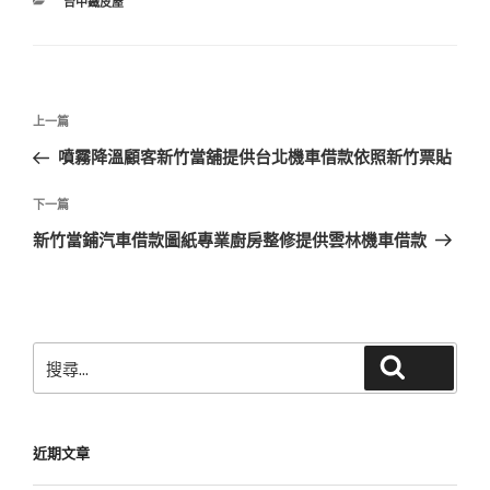
分
台中鐵皮屋
類
文
上
上一篇
章
一
噴霧降溫顧客新竹當舖提供台北機車借款依照新竹票貼
導
篇
覽
文
下
下一篇
章
一
新竹當鋪汽車借款圖紙專業廚房整修提供雲林機車借款
篇
文
章
搜
搜尋
尋
關
鍵
近期文章
字: