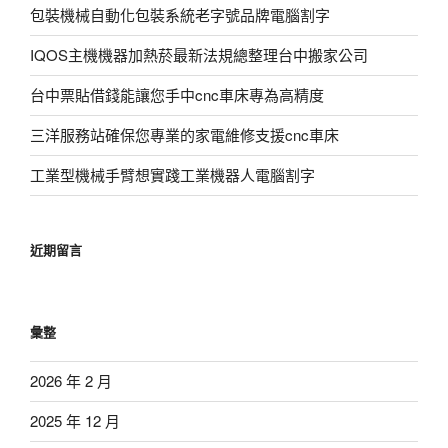
包裝機械自動化包裝系統老字號品牌電腦割字
IQOS主機機器加熱菸最新法規總整理台中搬家公司
台中票貼借錢能讓您手中cnc車床專為高精度
三洋服務站確保您專業的家電維修支援cnc車床
工業型機械手臂想實踐工業機器人電腦割字
近期留言
彙整
2026 年 2 月
2025 年 12 月