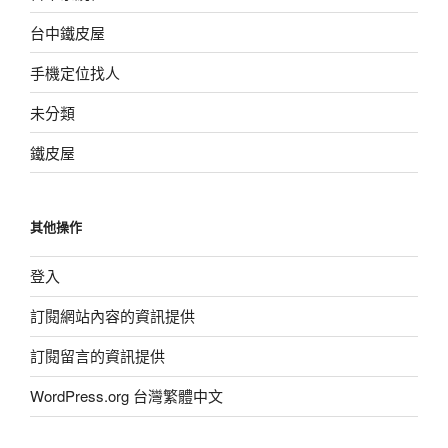
台中鐵皮屋
手機定位找人
未分類
鐵皮屋
其他操作
登入
訂閱網站內容的資訊提供
訂閱留言的資訊提供
WordPress.org 台灣繁體中文