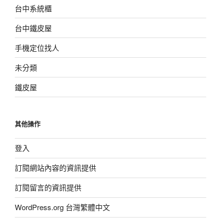
台中系統櫃
台中鐵皮屋
手機定位找人
未分類
鐵皮屋
其他操作
登入
訂閱網站內容的資訊提供
訂閱留言的資訊提供
WordPress.org 台灣繁體中文