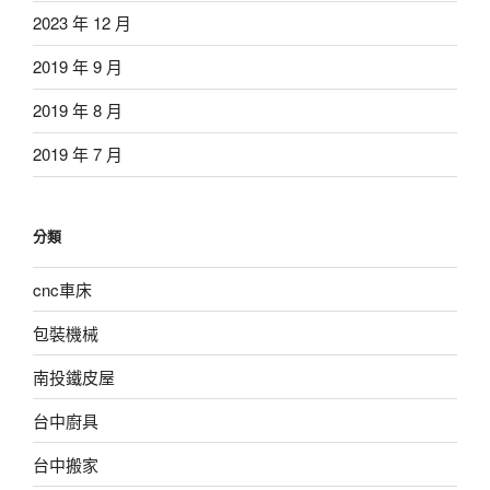
2023 年 12 月
2019 年 9 月
2019 年 8 月
2019 年 7 月
分類
cnc車床
包裝機械
南投鐵皮屋
台中廚具
台中搬家