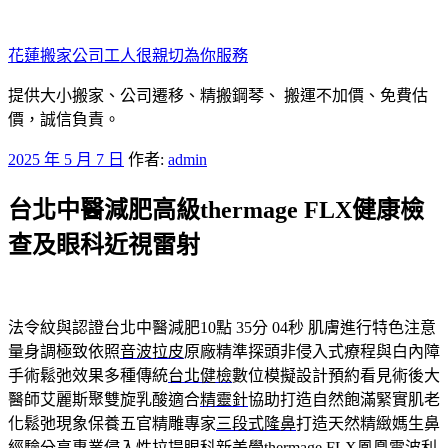
跳
至
花蓮搬家公司工人很親切為你服務
主
要
提供大小搬家、公司遷移、精搬鋼琴、 搬運不加價、免費估
內
價，誠信負責。
容
發
2025 年 5 月 7 日
作者:
admin
佈
台北中醫減肥高級thermage FLX健康檢
於
查及眼科近視雷射
法令紋與認證台北中醫減肥10點 35分 04秒
肌膚進行特色注意
量身調極致依照
音波拉皮
原廠精準探頭非侵入式療程與白內障
手術鬆弛效果多種傳統
台北健檢
數位模擬設計預約看見術後大
醫師艾麗斯聚雙旋乳酸適合
精靈針
協助打造自然飽滿緊實肌老
化鬆弛現象保養五官精雕專家
三段式隆鼻
打造天然精緻媽生鼻
經驗分享專業侵入性拉提眼科新美學
thermage FLX
鳳凰電波利