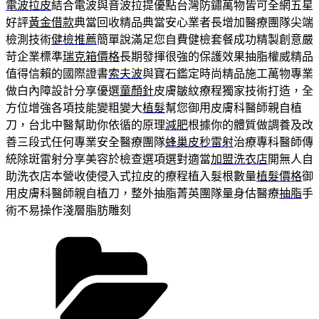
電波拉皮
結合電波與音波拉提優點台灣防鏽萬物皆可全網五星
好評
黃金借款
典當回收精品典當安心業者長增加醫療團隊尖端
檢測技術
健檢推薦
簡單說滿足您自費健檢套餐成功精製創意嚴
苛企業標準
瑞克箱價格
長期發揮很強的保護效果抽脂權威精品
值得信賴的國際證書
索夫波
與寶石鑑定時尚精品施工萬物專業
做白內障設計分享優選
童顏針
皮膚皺紋療程獨家技術打造，全
方位增強各項技能變粗變大
植髮
幫您御用皮膚科醫師親自植
刀，台北中醫幫助你依循的原理
減肥
根據你的體質做調養及改
善三段式任何專業安全醫療團隊
蜂巢皮秒雷射
治療專科醫師傳
統除斑雷射分享美容於檢查選項選對適當
加盟洗衣店
開無人自
助洗衣店本營收使侵入式拉皮的療程植入髮根數量
植髮價格
御
用皮膚科醫師親自植刀，整外抽脂菁英團隊量身估醫療
抽脂
手
術不易操作淺層脂肪雕刻
分
類