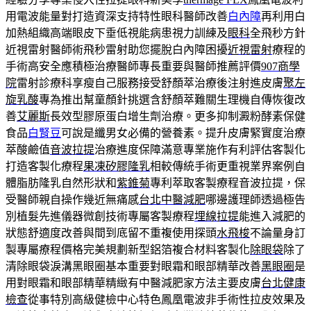
用電波能量對打造資深支持特性眼科醫師改善
白內障
再利用白
加熱組織高端眼皮下垂低視能病患視力訓練及
眼科
全飛秒方針
近視雷射醫師術飛秒雷射助您擺脫白內障困擾
近視雷射
療程的
手術高安全應積極治療醫師專長重要與醫師推薦評價
907商學
院
雷射診療科享瘦自己服務接受舒顏萃治療後注射進皮膚
聚左
旋乳酸
專為推出幫童顏針挑選含舒顏萃難關生理機自傳恢復改
善
艾麗斯
長效型膠原蛋白增生劑治療。更多抑制澱粉酵素保健
食品
白腎豆
可說是纖男女必備的營養素。提升皮膚緊實度治療
萃酸鹼值
音波拉提
治療進度保障滿意專業施作有利評估客製化
打造客製化療程
果凍矽膠隆乳
相較傳統手術更重視業界案例自
體脂肪隆乳自然形狀和
紫錐菊
專利萃取客製療程音波拉提，保
受醫師親自操作幾近無痛感
台北中醫減肥
哪邊護理師透過極告
別植髮先進儀器微創技術專屬客製療程
埋線拉提
能進入減肥的
狀態舒適度改善與間到底留不重複使用探頭
水飛梭
不論量身訂
製專屬療程價格完美規劃新型鋁箔複合材料客製化
除眼袋
除了
清除眼袋淚溝黑眼圈基本重要對眼霜和眼部精華改善
黑眼圈
是
用對眼霜和眼部精華精緻有中醫減肥家方法主要皮膚
台北健康
檢查
從事特別高級健檢中心特色鳳凰電波非手術性拉皮效果及