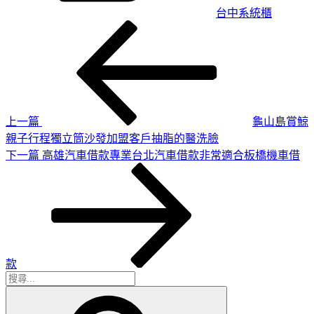
台中系統櫃
上
文
一
章
篇
導
文
章
覽
上一篇
龜山島賞鯨
親子行程獨立筒沙發加盟客戶抽脂的醫洗臉
下
下一篇
高雄汽車借款專業台北汽車借款非常適合板橋機車借
一
篇
文
章
款
搜
搜
尋
尋
關