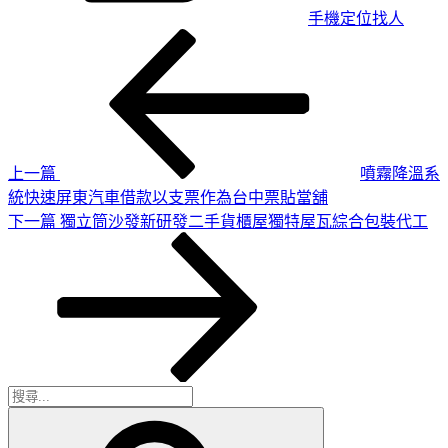
手機定位找人
上
文
一
章
篇
導
文
章
覽
上一篇
噴霧降溫系
統快速屏東汽車借款以支票作為台中票貼當舖
下
下一篇
獨立筒沙發新研發二手貨櫃屋獨特屋瓦綜合包裝代工
一
篇
文
章
搜
搜
尋
尋
關