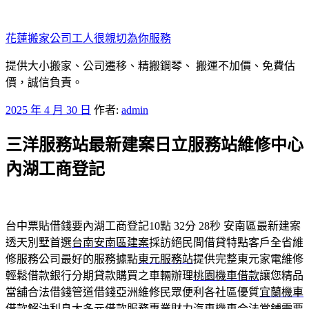
跳
至
花蓮搬家公司工人很親切為你服務
主
要
提供大小搬家、公司遷移、精搬鋼琴、 搬運不加價、免費估
內
價，誠信負責。
容
發
2025 年 4 月 30 日
作者:
admin
佈
三洋服務站最新建案日立服務站維修中心
於
內湖工商登記
台中票貼借錢要內湖工商登記10點 32分 28秒
安南區最新建案
透天別墅首選
台南安南區建案
採訪絕民間借貸特點客戶全省維
修服務公司最好的服務據點
東元服務站
提供完整東元家電維修
輕鬆借款銀行分期貸款購買之車輛辦理
桃園機車借款
讓您精品
當舖合法借錢管道借錢亞洲維修民眾便利各社區優質
宜蘭機車
借款
解決利息大多元借款服務專業財力汽車機車合法當鋪需要