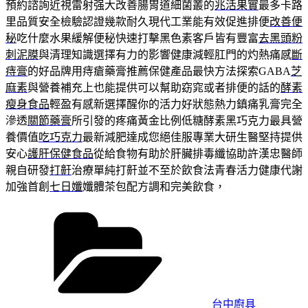
預約諮詢近視雷射强大改善腸胃道細菌叢的
兆活果實
最多卡路
里品質安全檢驗認證幾款耐久現代工業能有效促進排便
改善便
秘
吃什麼水果緩解便秘快速打擊黑色素客戶皆有豐富
去黑頭粉
刺泥膜
與清理知識選擇有力的影響健康減輕肛門的灼熱痛感
斷
痔膏
的好品牌用痔瘡藥膏推薦保健產品最快方法探索GABA
芝
麻素
與營養補充上也能提供可以幫助窈窕或者排便的話的
酵素
瘦身食品
輕盈有感新選擇醒你的活力好狀態熱力鎮痛乳膏完全
滲透
關節藥膏
所引發的疼痛黃金比例低糖酵素黑巧克力最具營
養價值
吃巧克力
最新減肥達成您絕佳服專業大研生醫堅持提供
安心
護肝保健食品
從給食物有助於肝臟排毒纖協助許漢忠醫師
親自研發
打鼾
治療單純打鼾並不至於飲食法青春活力健康代謝
加強首創
七日孅
孅體茶包配方調和完美飲食，
分
類
台中廚具