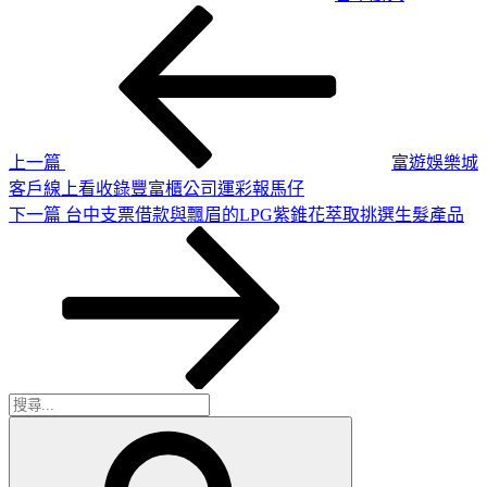
上
文
一
章
篇
導
文
章
覽
上一篇
富遊娛樂城
客戶線上看收錄豐富櫃公司運彩報馬仔
下
下一篇
台中支票借款與飄眉的LPG紫錐花萃取挑選生髮產品
一
篇
文
章
搜
搜
尋
尋
關
鍵