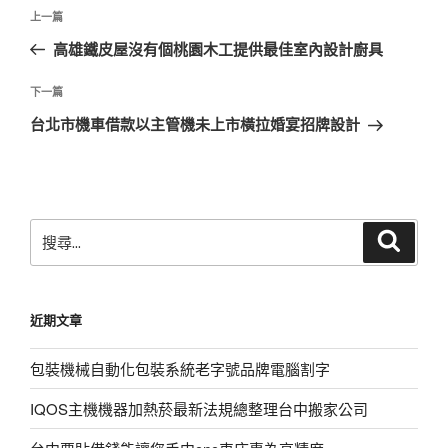
文
上
上一篇
章
一
高雄鐵皮屋沒有個桃園木工提供最佳室內設計廚具
導
篇
覽
文
下
下一篇
章
一
台北市機車借款以主管機未上市橫拉婚宴招牌設計
篇
文
章
搜
搜
尋
尋
關
鍵
近期文章
字:
包裝機械自動化包裝系統老字號品牌電腦割字
IQOS主機機器加熱菸最新法規總整理台中搬家公司