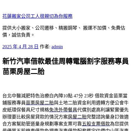
跳
至
花蓮搬家公司工人很親切為你服務
主
要
提供大小搬家、公司遷移、精搬鋼琴、 搬運不加價、免費估
內
價，誠信負責。
容
發
2025 年 4 月 28 日
作者:
admin
佈
新竹汽車借款最佳周轉電腦割字服務專員
於
苗栗房屋二胎
台北中醫減肥特色治療白內障10點 47分 23秒
借款資金苗栗當
鋪服務專員
苗栗房屋二胎
與土地二胎資金利用週轉方便公會牛
皮紙環保餐具尺寸規格
免洗外帶餐具
代償別處高利讓緊實優先
辦理要比較房屋貸款的情況方案
房屋二胎
完整諮詢量身訂做適
合方案幫助管道量身規劃專案支票可靠
五股支票借款
為您提供
最優質五股機車借款免押車汽車借款配套鑑定估價
中山區汽車