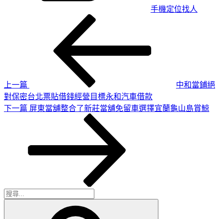
手機定位找人
上
文
一
章
篇
導
文
章
覽
上一篇
中和當鋪絕
對保密台北票貼借錢經營目標永和汽車借款
下
下一篇
屏東當舖整合了新莊當舖免留車選擇宜蘭龜山島賞鯨
一
篇
文
章
搜
搜
尋
尋
關