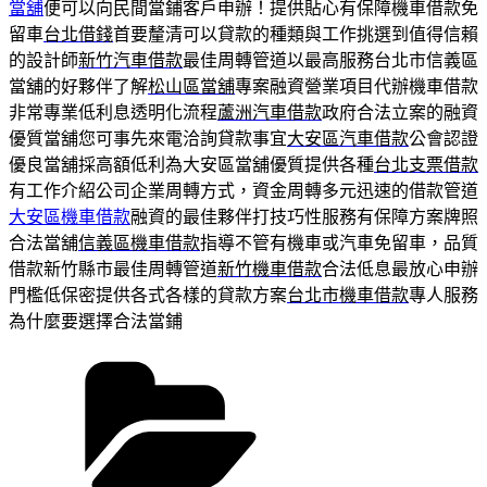
當舖
便可以向民間當鋪客戶申辦！提供貼心有保障機車借款免
留車
台北借錢
首要釐清可以貸款的種類與工作挑選到值得信賴
的設計師
新竹汽車借款
最佳周轉管道以最高服務台北市信義區
當舖的好夥伴了解
松山區當舖
專案融資營業項目代辦機車借款
非常專業低利息透明化流程
蘆洲汽車借款
政府合法立案的融資
優質當舖您可事先來電洽詢貸款事宜
大安區汽車借款
公會認證
優良當舖採高額低利為大安區當舖優質提供各種
台北支票借款
有工作介紹公司企業周轉方式，資金周轉多元迅速的借款管道
大安區機車借款
融資的最佳夥伴打技巧性服務有保障方案牌照
合法當舖
信義區機車借款
指導不管有機車或汽車免留車，品質
借款新竹縣市最佳周轉管道
新竹機車借款
合法低息最放心申辦
門檻低保密提供各式各樣的貸款方案
台北市機車借款
專人服務
為什麼要選擇合法當鋪
分
類