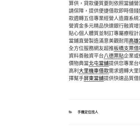
算供，貸款優質要則依照當舖營
請保障，提供便捷借款即時借錢
款週轉五倍專業經營人造霧系統
營資金多元精品快速銀行融資增
貼心個人體質並制訂專屬療程計
當鋪直營製造滿意美觀耐用
高雄
全方位服務網友超推
板橋支票借
資料善融資平台
八德票貼
企業或
價物典當
北屯當舖
提供您專業台
高利
大里機車借款
需求週轉大里
擇幫手
屏東當舖
提供快速品質借
分
手機定位找人
類