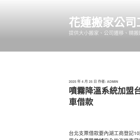
跳
至
花蓮搬家公司
主
要
提供大小搬家、公司遷移、精搬
內
容
發
2025 年 4 月 25 日
作者:
ADMIN
佈
噴霧降溫系統加盟
於
車借款
台北支票借款要內湖工商登記10點 