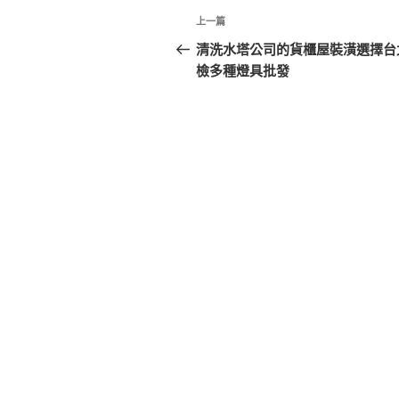
文
上
上一篇
章
一
清洗水塔公司的貨櫃屋裝潢選擇台
篇
檢多種燈具批發
導
文
覽
章