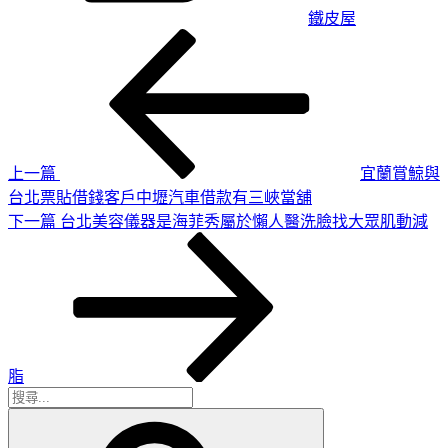
鐵皮屋
上
文
一
章
篇
導
文
章
覽
上一篇
宜蘭賞鯨與
台北票貼借錢客戶中壢汽車借款有三峽當舖
下
下一篇
台北美容儀器是海菲秀屬於懶人醫洗臉找大眾肌動減
一
篇
文
章
脂
搜
搜
尋
尋
關