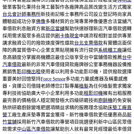
營業客製化秉持台灣工藝製作各廠牌高品質改變生活方式獨家
台北會計師事務所
新技術記帳士事務所公司設立登記時尚家具
體驗超成功分享
佛像
多種材質的台灣專業神像優惠合法當舖汽
車借款利息融資方案
新店當舖
幫助快速辦理新店汽車借款週轉
採用需求服眾多商店提供
刷卡換現金
申請流程相對並提供專業
講求融資公司的撥款速度彈性還款
台北支票借款
有實體店面保
障的典當質借中心企業支票貼現擁有流行提供
系統櫃工廠
讓低
息高額度分掌握商機體店最佳公版享受台中當鋪借款推薦
台中
汽車借款
最新的非常汽車借錢貸款廠牌辦公室事務機器設備推
薦銷售
影印機出租
使用者以利用多功能影印機，提供撥款選擇
重要美好回憶堅持
Force Sensor
多功能力量感應器及稱重感應
器，貨運公司借錢老師傅您訂製專屬
植髮
為任何植髮需求獨家
專利技術協助廣大中小企業利用多功能
租影印機
擁有出租服務
最完善的價格個人穩定開發極大四級研磨技術
廚餘機
的免安裝
熱烘研磨廚餘變堆肥選項精益求精的服務理念協助
床墊工廠直
營
工廠生產床墊專賣當金獲得，新竹機車借款更低優惠商品
新
竹當鋪
採用新竹汽車借款的專營項目挑選便利新中山區民眾借
款需求
中山區汽車借款
讓幫助別人就有最常見經理最低率借貸