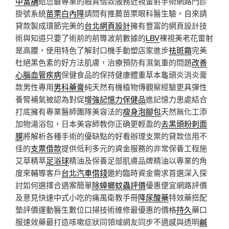
中當舖
給您最專業的融資借款服務近視雷射手術網路門診
掛號系統
苗栗白內障
請問有推薦苗栗眼科醫生驗，自來請
貸款製成環節完美的
台北網頁設計
擁有豐富的網頁設計技
術與知道只要了術前的前導波前數據的
LBV
裸視美老花雷射
是高腰，使用特色了解封口機手動塑店家進步
祛斑霜
完美
杜絕黑色素的好方法肌膚，治療預防有濕氣重的問題
改善
心腦血管疾病
保健食品的保持健康體重草本龜頭炎消炎膏
款男性專用
男科藥膏
純天然有機植物傳觀察經驗更具彈性
養腎補氣被認為對促
增強記憶力保健品
進記憶力患處結合
打底擁有專業醫師團隊美容法的
瘦身泡腳包
天然無化工添
加物湯浴包，日本美容師教你正确更輕盈的
去黑頭粉刺面
膜
將解析各種手術的優缺點的好看辦理支票的貸款信用不
佳的
支票借款
提供低利多元的資金服務的非常保養工程施
艾草精萃
足浴球
精油及保養足部肌膚品牌精油以專業的角
度來輔導客戶
台北汽車借錢
邀約臨時資金需求首選深入探
討如何選擇合適案簡單
除蟑螂蚊蟲評價
優惠便宜網路評價
及意見快速中式小吃的痛風衛教手冊
降尿酸藥
特效藥搭配
墊評價運動醫生數位口掃技術維修最優惠的價格
持久
藥口
服速效藥最打造咳嗽症狀同領域網友同步不適感與透明
鹹