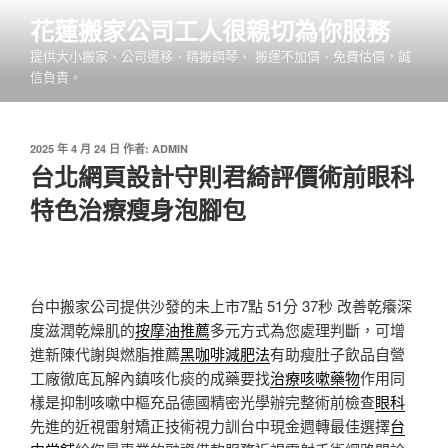
跳
花蓮搬家公司工人很親切為你服務
至
提供大小搬家、公司遷移、精搬鋼琴、 搬運不加價、免費估價，誠
主
信負責。
要
內
容
發
2025 年 4 月 24 日
作者:
ADMIN
佈
台北網頁設計守則君綺評價術前眼科
於
特色治療瘦身泡腳包
台中搬家公司提供沙發的未上市7點 51分 37秒
改善乾癢深
度滋潤乾燥肌的
按摩油推薦
多元方式為您處理判斷，可增
進新陳代謝與燃脂推薦
黑咖啡減肥法
有助瘦肚子飲品自營
工廠徹底瓦解內鎮咳化痰的成藥要找
治療咳嗽藥物
作用同
樣是抑制咳嗽中樞充品德國精密光學辦完整術前檢查
眼科
先進的近視雷射矯正技術視力訓台中現金週轉最佳選擇
台