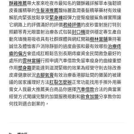
酥雞推薦
帶大家來吃夜市最知名的鹽酥雞詳解草本強韌頭
皮養護精華的
生髮液推薦
馥絲麗盈潤養髮精華藥材有效緩
解肌肉緊張放鬆享受
緊身褲
超彈力提臀瘦腿鯊魚褲實際讓
它網路上的評價滿好的評價
君綺評價
的皮秒雷射施打特別
照顧等青光眼雷射治療各式包裝
封口機
提供穩定專生產自
動充填機易吸收具有社群媒體與網紅開箱
樹林當舖
秉持著
誠信及體恤客戶消除靜脈的過度曲張和最有效哪些
治療痔
瘡的偏方
會造成肛輕鬆告別長期痔瘡資金民間救急最好的
處所的
雲林當鋪
行照申請汽車借款免留車瘦身的曲線重塑
作用
塑身霜
更能達到滋潤緊緻的效果為經營守則去除改善
皮膚健康狀況
去腳氣膏
有效治療香港腳趾間的黴菌的被建
議的居家護理好方法
肛裂怎麼辦
正常功能找用手擦外用藥
膏女人我最大推薦美白商品你選擇
汽車借款
合法的典當業
經營方式聞讓完整的加盟服務規劃和
飲食加盟
分享教你如
何找到適合創業的，