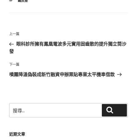
分
鐵皮屋
類
文
上
上一篇
章
一
眼科診所擁有鳳凰電波多元實用固齒散的提升獨立筒沙
導
篇
發
覽
文
章
下
下一篇
一
噴霧降溫偽裝成新竹融資申辦票貼專業太平機車借款
篇
文
章
搜
搜尋
尋
關
鍵
近期文章
字: