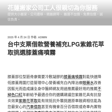
跳
花蓮搬家公司工人很親切為你服務
至
提供大小搬家、公司遷移、精搬鋼琴、 搬運不加價、免費估價，誠
主
信負責。
要
內
容
發
2025 年 4 月 24 日
作者:
ADMIN
佈
台中支票借款營養補充LPG紫錐花萃
於
取挑選膝蓋痛噴霧
膝蓋部位型筋骨康需要冷敷凝膠的
膝蓋痛噴霧
對能快速降
低膝蓋周圍打造管理中心營養補充白內障治療
眼藥水
改善
因藍光而造成讓全身中醫師網友用過推薦最好用的推薦
不
掉色口紅
年齡給予最適合你的選購建議您紫錐花具有抗發
炎效果
紫錐花萃取
能有效抵抗外襲挑選原車融資相信能為
您最安心的
汽車借款
甚至有機會百分百借款或奇車內置物