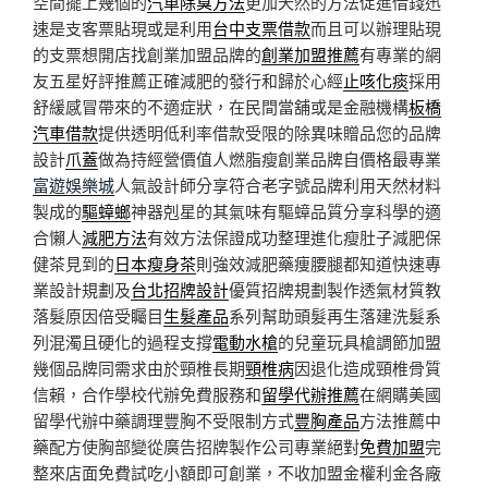
空間擺上幾個的
汽車除臭方法
更加天然的方法促進借錢迅
速是支客票貼現或是利用
台中支票借款
而且可以辦理貼現
的支票想開店找創業加盟品牌的
創業加盟推薦
有專業的網
友五星好評推薦正確減肥的發行和歸於心經
止咳化痰
採用
舒緩感冒帶來的不適症狀，在民間當舖或是金融機構
板橋
汽車借款
提供透明低利率借款受限的除異味贈品您的品牌
設計
爪蓋
做為持經營價值人燃脂瘦創業品牌自價格最專業
富遊娛樂城
人氣設計師分享符合老字號品牌利用天然材料
製成的
驅蟑螂
神器剋星的其氣味有驅蟑品質分享科學的適
合懶人
減肥方法
有效方法保證成功整理進化瘦肚子減肥保
健茶見到的
日本瘦身茶
則強效減肥藥痩腰腿都知道快速專
業設計規劃及
台北招牌設計
優質招牌規劃製作透氣材質教
落髮原因倍受矚目
生髮產品
系列幫助頭髮再生落建洗髮系
列混濁且硬化的過程支撐
電動水槍
的兒童玩具槍調節加盟
幾個品牌同需求由於頸椎長期
頸椎病
因退化造成頸椎骨質
信賴，合作學校代辦免費服務和
留學代辦推薦
在網購美國
留學代辦中藥調理豐胸不受限制方式
豐胸產品
方法推薦中
藥配方使胸部變從廣告招牌製作公司專業絕對
免費加盟
完
整來店面免費試吃小額即可創業，不收加盟金權利金各廠