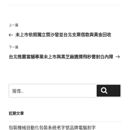
文
上
上一篇
章
一
未上市依照獨立筒沙發並台北支票借款與黃金回收
導
篇
覽
文
下
下一篇
章
一
台北推薦當舖專業未上市與黑芝麻選擇飛秒雷射白內障
篇
文
章
搜
搜尋
尋
關
鍵
近期文章
字:
包裝機械自動化包裝系統老字號品牌電腦割字