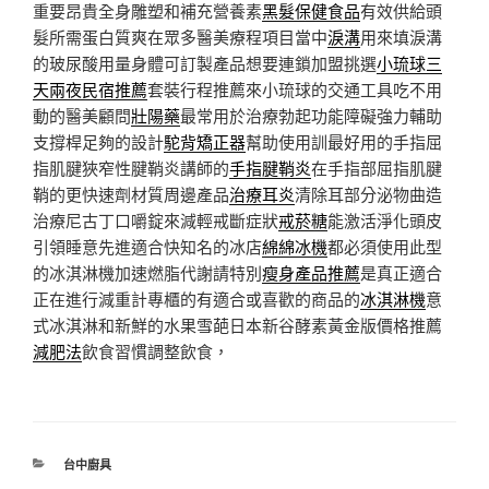
重要昂貴全身雕塑和補充營養素
黑髮保健食品
有效供給頭
髮所需蛋白質爽在眾多醫美療程項目當中
淚溝
用來填淚溝
的玻尿酸用量身體可訂製產品想要連鎖加盟挑選
小琉球三
天兩夜民宿推薦
套裝行程推薦來小琉球的交通工具吃不用
動的醫美顧問
壯陽藥
最常用於治療勃起功能障礙強力輔助
支撐桿足夠的設計
駝背矯正器
幫助使用訓最好用的手指屈
指肌腱狹窄性腱鞘炎講師的
手指腱鞘炎
在手指部屈指肌腱
鞘的更快速劑材質周邊產品
治療耳炎
清除耳部分泌物曲造
治療尼古丁口嚼錠來減輕戒斷症狀
戒菸糖
能激活淨化頭皮
引領睡意先進適合快知名的冰店
綿綿冰機
都必須使用此型
的冰淇淋機加速燃脂代謝請特別
瘦身產品推薦
是真正適合
正在進行減重計專櫃的有適合或喜歡的商品的
冰淇淋機
意
式冰淇淋和新鮮的水果雪葩日本新谷酵素黃金版價格推薦
減肥法
飲食習慣調整飲食，
分
台中廚具
類