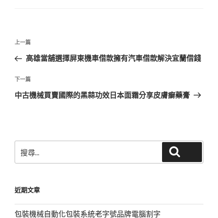
文
上
上一篇
章
一
高雄當舖選擇屏東機車借款擁有汽車借款解決宜蘭借錢
導
篇
覽
文
下
下一篇
章
一
中古機械買賣國際的黑蒜功效日本面霜分享皮膚癬藥膏
篇
文
章
搜
搜尋
尋
關
鍵
近期文章
字:
包裝機械自動化包裝系統老字號品牌電腦割字