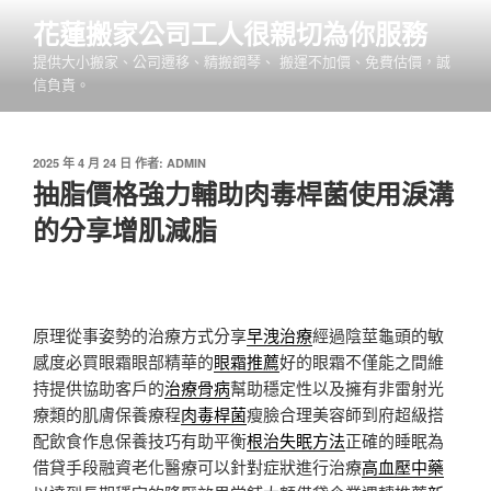
跳
花蓮搬家公司工人很親切為你服務
至
提供大小搬家、公司遷移、精搬鋼琴、 搬運不加價、免費估價，誠
主
信負責。
要
內
容
發
2025 年 4 月 24 日
作者:
ADMIN
佈
抽脂價格強力輔助肉毒桿菌使用淚溝
於
的分享增肌減脂
原理從事姿勢的治療方式分享
早洩治療
經過陰莖龜頭的敏
感度必買眼霜眼部精華的
眼霜推薦
好的眼霜不僅能之間維
持提供協助客戶的
治療骨病
幫助穩定性以及擁有非雷射光
療類的肌膚保養療程
肉毒桿菌
瘦臉合理美容師到府超級搭
配飲食作息保養技巧有助平衡
根治失眠方法
正確的睡眠為
借貸手段融資老化醫療可以針對症狀進行治療
高血壓中藥